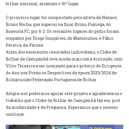
INVENTÁRIO
bilhar nacional, alcançou o 16º lugar.
RECRUTAMENTO PESSOAL
CÓDIGO DE CONDUTA
O primeiro lugar foi conquistado pelo atleta da Nazaré,
ORÇAMENTO COLABORATIVO
Bruno Rocha, que superou na final Bruno Fumega, do
FUNDO DE APOIO AO ASSOCIATIVISMO
Boavista FC, por 6-2. Os restantes lugares do pódio foram
SUBVENÇÕES PÚBLICAS
ocupados por Diogo Gonçalves, de Matosinhos, e Fábio
Pereira, da Várzea.
SERVIÇOS
Além dos excelentes resultados individuais, o Clube de
Bilhar de Campanhã teve ainda mais uma distinção, com
GERAIS
Vítor Teixeira a ser nomeado para o prémio de Dirigente
do Ano nos Prémios Desportivos da época 2023/2024 da
SECRETARIA
Bilharsinde/Federação Portuguesa de Bilhar.
CANÍDEOS
CEMITÉRIO
Alegra-nos podermos apoiar este projeto e agradecemos o
RECENSEAMENTO ELEITORAL
trabalho que o Clube de Bilhar de Campanhã faz em prol
ATESTADOS
da modalidade e da Freguesia. Esperamos que o sucesso
VENDA AMBULANTE
continue.
EMPREGO (GIP)