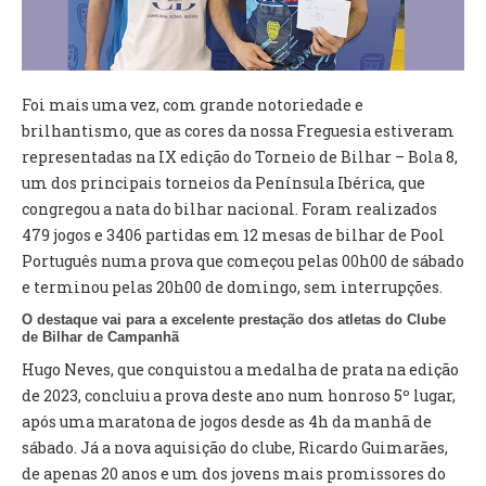
VÍDEOS
AUTARQUIA
Foi mais uma vez, com grande notoriedade e
CONSTITUIÇÃO
brilhantismo, que as cores da nossa Freguesia estiveram
representadas na IX edição do Torneio de Bilhar – Bola 8,
PRESIDENTE
um dos principais torneios da Península Ibérica, que
EXECUTIVO E PELOUROS
congregou a nata do bilhar nacional. Foram realizados
ASSEMBLEIA DE FREGUESIA
479 jogos e 3406 partidas em 12 mesas de bilhar de Pool
GRAVAÇÕES DAS REUNIÕES PÚBLICAS DO EXECUTIVO
Português numa prova que começou pelas 00h00 de sábado
e terminou pelas 20h00 de domingo, sem interrupções.
DOCUMENTOS
O destaque vai para a excelente prestação dos atletas do Clube
de Bilhar de Campanhã
ATAS E DOCUMENTOS DA ASSEMBLEIA
Hugo Neves, que conquistou a medalha de prata na edição
EDITAIS
de 2023, concluiu a prova deste ano num honroso 5º lugar,
REGULAMENTOS E TAXAS
após uma maratona de jogos desde as 4h da manhã de
PLANO E ORÇAMENTO
sábado. Já a nova aquisição do clube, Ricardo Guimarães,
RELATÓRIO E CONTAS
de apenas 20 anos e um dos jovens mais promissores do