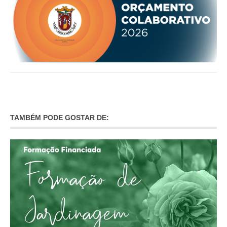
VÍDEOS
AUTARQUIA
CONSTITUIÇÃO
PRESIDENTE
EXECUTIVO E PELOUROS
ASSEMBLEIA DE FREGUESIA
GRAVAÇÕES DAS REUNIÕES PÚBLICAS DO EXECUTIVO
TAMBÉM PODE GOSTAR DE:
DOCUMENTOS
ATAS E DOCUMENTOS DA ASSEMBLEIA
EDITAIS
REGULAMENTOS E TAXAS
PLANO E ORÇAMENTO
RELATÓRIO E CONTAS