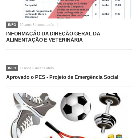
O GABINETE
APOIO AOS DESEMPREGADOS
INFO
10 anos 3 meses atrás
APOIO ÀS EMPRESAS
INFORMAÇÃO DA DIREÇÃO GERAL DA
OFERTAS DE EMPREGO
ALIMENTAÇÃO E VETERINÁRIA
CONTACTO E HORÁRIO GIP
CONTACTOS
INFO
11 anos 6 meses atrás
Aprovado o PES - Projeto de Emergência Social