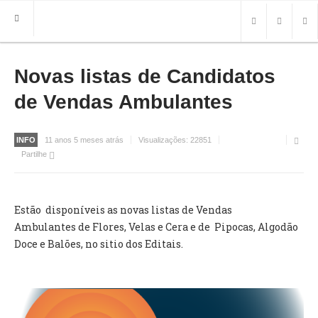
Novas listas de Candidatos
HOME
FREGUESIA
de Vendas Ambulantes
INFO
INFO
11 anos 5 meses atrás
Visualizações:
22851
HISTÓRIA
Partilhe
MAPA
ROTEIRO TURÍSTICO
TRANSPORTES
Estão disponíveis as novas listas de Vendas
CONTACTOS ÚTEIS
Ambulantes de Flores, Velas e Cera e de Pipocas, Algodão
Doce e Balões, no sitio dos Editais.
IMPRENSA
BRASÃO
FOTOS