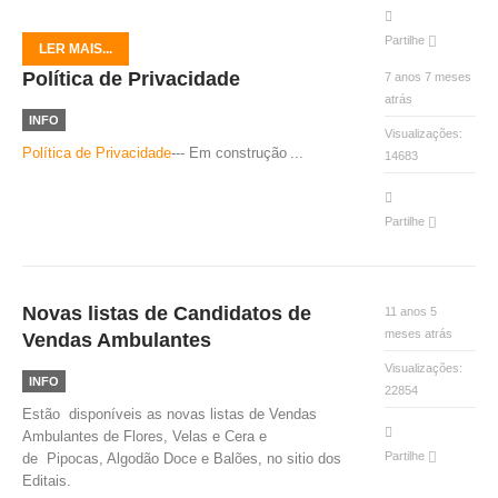
VÍDEOS
Partilhe
LER MAIS...
AUTARQUIA
Política de Privacidade
7 anos 7 meses
atrás
CONSTITUIÇÃO
INFO
Visualizações:
Política de Privacidade
--- Em construção
...
14683
PRESIDENTE
EXECUTIVO E PELOUROS
Partilhe
ASSEMBLEIA DE FREGUESIA
GRAVAÇÕES DAS REUNIÕES PÚBLICAS DO EXECUTIVO
DOCUMENTOS
Novas listas de Candidatos de
11 anos 5
meses atrás
Vendas Ambulantes
Visualizações:
ATAS E DOCUMENTOS DA ASSEMBLEIA
INFO
22854
EDITAIS
Estão disponíveis as novas listas de Vendas
REGULAMENTOS E TAXAS
Ambulantes de Flores, Velas e Cera e
PLANO E ORÇAMENTO
Partilhe
de Pipocas, Algodão Doce e Balões, no sitio dos
RELATÓRIO E CONTAS
Editais.