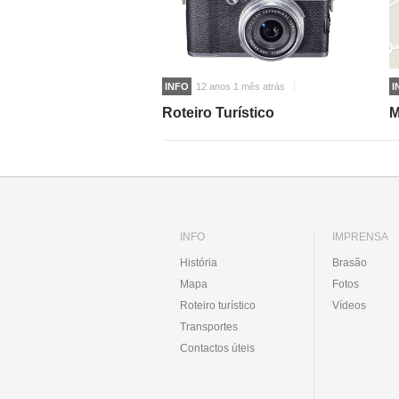
INFO
12 anos 1 mês atrás
I
Roteiro Turístico
M
INFO
IMPRENSA
História
Brasão
Mapa
Fotos
Roteiro turístico
Vídeos
Transportes
Contactos úteis