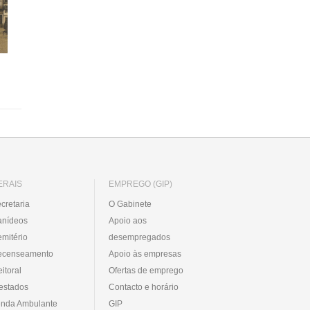
ERAIS
EMPREGO (GIP)
cretaria
O Gabinete
anídeos
Apoio aos
mitério
desempregados
ecenseamento
Apoio às empresas
eitoral
Ofertas de emprego
estados
Contacto e horário
nda Ambulante
GIP