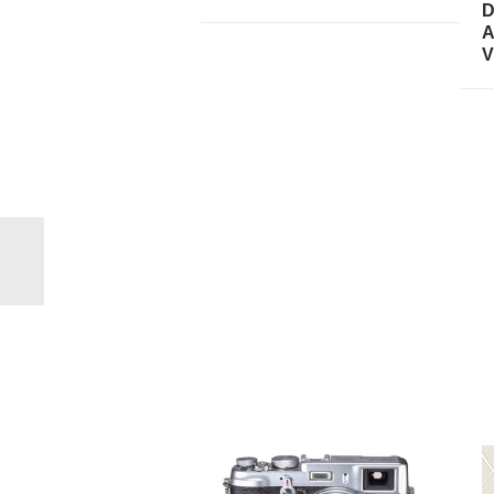
D
A
V