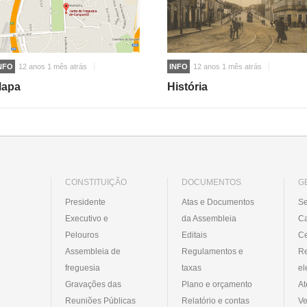
NFO
12 anos 1 mês atrás
INFO
12 anos 1 mês atrás
apa
História
CONSTITUIÇÃO
DOCUMENTOS
G
Presidente
Atas e Documentos
Se
Executivo e
da Assembleia
C
Pelouros
Editais
Ce
Assembleia de
Regulamentos e
R
freguesia
taxas
el
Gravações das
Plano e orçamento
At
Reuniões Públicas
Relatório e contas
Ve