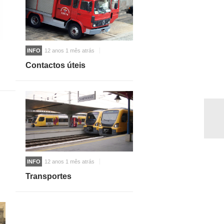
INFO
12 anos 1 mês atrás
Contactos úteis
INFO
12 anos 1 mês atrás
Transportes