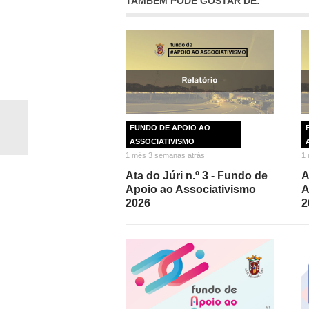
TAMBÉM PODE GOSTAR DE:
FUNDO DE APOIO AO
ASSOCIATIVISMO
1 mês 3 semanas atrás
1 
Ata do Júri n.º 3 - Fundo de
A
Apoio ao Associativismo
A
2026
2