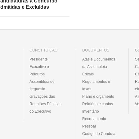
andidaturas a Concurso
dmitidas e Excluídas
CONSTITUIÇÃO
DOCUMENTOS
G
Presidente
Atas e Documentos
Se
Executivo e
da Assembleia
C
Pelouros
Editais
Ce
Assembleia de
Regulamentos e
R
freguesia
taxas
el
Gravações das
Plano e orçamento
At
Reuniões Públicas
Relatório e contas
Ve
do Executivo
Inventário
Recrutamento
Pessoal
Código de Conduta