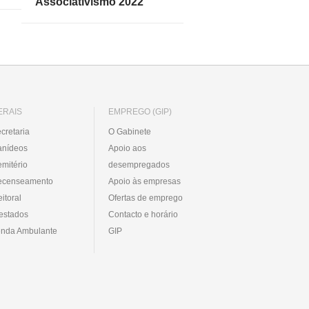
Associativismo 2022
ERAIS
EMPREGO (GIP)
cretaria
O Gabinete
anídeos
Apoio aos
mitério
desempregados
ecenseamento
Apoio às empresas
eitoral
Ofertas de emprego
estados
Contacto e horário
nda Ambulante
GIP