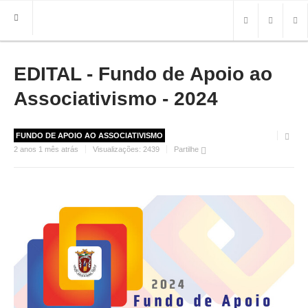
EDITAL - Fundo de Apoio ao
HOME
FREGUESIA
Associativismo - 2024
INFO
FUNDO DE APOIO AO ASSOCIATIVISMO
HISTÓRIA
2 anos 1 mês atrás
Visualizações:
2439
Partilhe
MAPA
ROTEIRO TURÍSTICO
TRANSPORTES
CONTACTOS ÚTEIS
IMPRENSA
BRASÃO
FOTOS