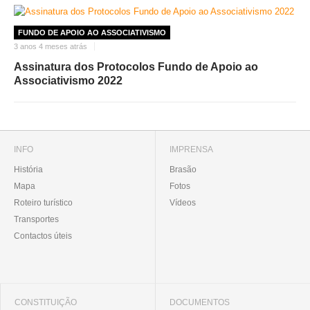
FUNDO DE APOIO AO ASSOCIATIVISMO
3 anos 4 meses atrás
Assinatura dos Protocolos Fundo de Apoio ao
Associativismo 2022
INFO
IMPRENSA
História
Brasão
Mapa
Fotos
Roteiro turístico
Vídeos
Transportes
Contactos úteis
CONSTITUIÇÃO
DOCUMENTOS