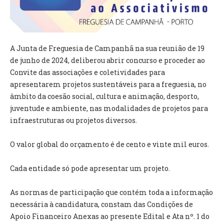
VÍDEOS
AUTARQUIA
A Junta de Freguesia de Campanhã na sua reunião de 19
CONSTITUIÇÃO
de junho de 2024, deliberou abrir concurso e proceder ao
Convite das associações e coletividades para
PRESIDENTE
apresentarem projetos sustentáveis para a freguesia, no
EXECUTIVO E PELOUROS
âmbito da coesão social, cultura e animação, desporto,
ASSEMBLEIA DE FREGUESIA
juventude e ambiente, nas modalidades de projetos para
GRAVAÇÕES DAS REUNIÕES PÚBLICAS DO EXECUTIVO
infraestruturas ou projetos diversos.
DOCUMENTOS
O valor global do orçamento é de cento e vinte mil euros.
ATAS E DOCUMENTOS DA ASSEMBLEIA
Cada entidade só pode apresentar um projeto.
EDITAIS
REGULAMENTOS E TAXAS
As normas de participação que contém toda a informação
PLANO E ORÇAMENTO
necessária à candidatura, constam das Condições de
RELATÓRIO E CONTAS
Apoio Financeiro Anexas ao presente Edital e Ata nº. 1 do