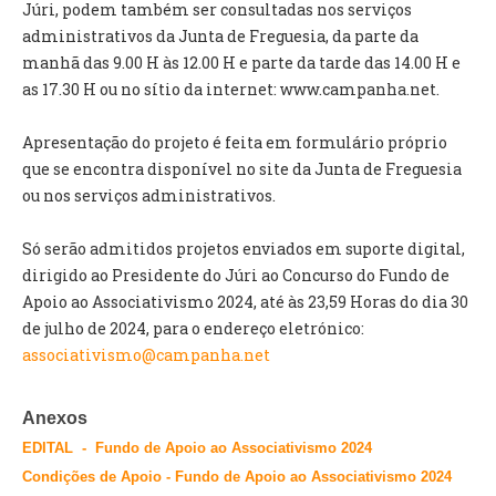
INVENTÁRIO
Júri, podem também ser consultadas nos serviços
RECRUTAMENTO PESSOAL
administrativos da Junta de Freguesia, da parte da
CÓDIGO DE CONDUTA
manhã das 9.00 H às 12.00 H e parte da tarde das 14.00 H e
ORÇAMENTO COLABORATIVO
as 17.30 H ou no sítio da internet: www.campanha.net.
FUNDO DE APOIO AO ASSOCIATIVISMO
SUBVENÇÕES PÚBLICAS
Apresentação do projeto é feita em formulário próprio
que se encontra disponível no site da Junta de Freguesia
ou nos serviços administrativos.
SERVIÇOS
GERAIS
Só serão admitidos projetos enviados em suporte digital,
dirigido ao Presidente do Júri ao Concurso do Fundo de
SECRETARIA
Apoio ao Associativismo 2024, até às 23,59 Horas do dia 30
CANÍDEOS
de julho de 2024, para o endereço eletrónico:
CEMITÉRIO
associativismo@campanha.net
RECENSEAMENTO ELEITORAL
ATESTADOS
Anexos
VENDA AMBULANTE
EDITAL
- Fundo de Apoio ao Associativismo 2024
Condições de Apoio
- Fundo de Apoio ao Associativismo 2024
EMPREGO (GIP)