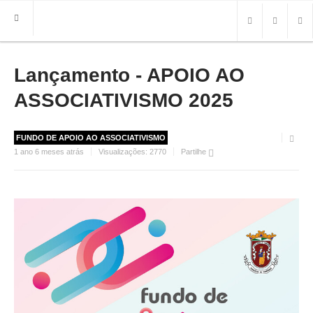
Lançamento - APOIO AO
HOME
FREGUESIA
ASSOCIATIVISMO 2025
INFO
FUNDO DE APOIO AO ASSOCIATIVISMO
HISTÓRIA
1 ano 6 meses atrás
Visualizações:
2770
Partilhe
MAPA
ROTEIRO TURÍSTICO
TRANSPORTES
CONTACTOS ÚTEIS
IMPRENSA
BRASÃO
FOTOS