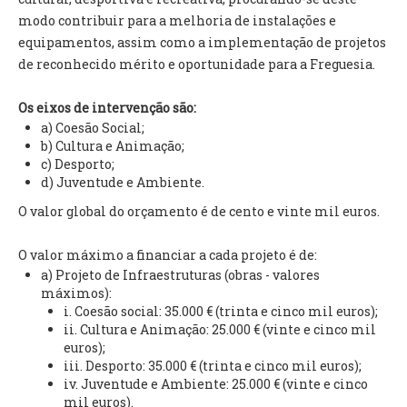
INVENTÁRIO
modo contribuir para a melhoria de instalações e
RECRUTAMENTO PESSOAL
equipamentos, assim como a implementação de projetos
CÓDIGO DE CONDUTA
de reconhecido mérito e oportunidade para a Freguesia.
ORÇAMENTO COLABORATIVO
FUNDO DE APOIO AO ASSOCIATIVISMO
Os eixos de intervenção são:
SUBVENÇÕES PÚBLICAS
a) Coesão Social;
b) Cultura e Animação;
SERVIÇOS
c) Desporto;
d) Juventude e Ambiente.
GERAIS
O valor global do orçamento é de cento e vinte mil euros.
SECRETARIA
O valor máximo a financiar a cada projeto é de:
CANÍDEOS
a) Projeto de Infraestruturas (obras - valores
CEMITÉRIO
máximos):
i. Coesão social: 35.000 € (trinta e cinco mil euros);
RECENSEAMENTO ELEITORAL
ii. Cultura e Animação: 25.000 € (vinte e cinco mil
ATESTADOS
euros);
VENDA AMBULANTE
iii. Desporto: 35.000 € (trinta e cinco mil euros);
iv. Juventude e Ambiente: 25.000 € (vinte e cinco
EMPREGO (GIP)
mil euros).