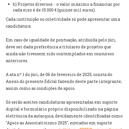
b) Projetos diversos: - o valor máximo a financiar por
cada eixo é de 15.000 € (quinze mil euros).
O GABINETE
Cada instituição ou coletividade só pode apresentar uma
APOIO AOS DESEMPREGADOS
candidatura.
APOIO ÀS EMPRESAS
OFERTAS DE EMPREGO
Em caso de igualdade de pontuação, atribuída pelo júri,
CONTACTO E HORÁRIO GIP
deve ser dada preferência a titulares de projetos que
ainda não tivessem sido contemplados em concursos
CONTACTOS
anteriores.
A ata nº 1 do júri, de 06 de fevereiro de 2025, consta do
Anexo do presente Edital fazendo deste parte integrante,
assim como as condições de apoio.
Só serão aceites candidaturas apresentadas em suporte
digital e formulário próprio disponibilizado na página
eletrónica da autarquia, devidamente identificadas como
"Apoio ao Associativismo 2025", enviados em suporte