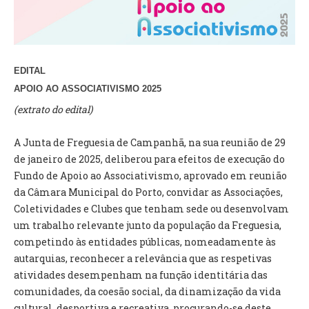
VÍDEOS
AUTARQUIA
CONSTITUIÇÃO
EDITAL
APOIO AO ASSOCIATIVISMO 2025
PRESIDENTE
(extrato do edital)
EXECUTIVO E PELOUROS
ASSEMBLEIA DE FREGUESIA
A Junta de Freguesia de Campanhã, na sua reunião de 29
GRAVAÇÕES DAS REUNIÕES PÚBLICAS DO EXECUTIVO
de janeiro de 2025, deliberou para efeitos de execução do
Fundo de Apoio ao Associativismo, aprovado em reunião
DOCUMENTOS
da Câmara Municipal do Porto, convidar as Associações,
Coletividades e Clubes que tenham sede ou desenvolvam
um trabalho relevante junto da população da Freguesia,
ATAS E DOCUMENTOS DA ASSEMBLEIA
competindo às entidades públicas, nomeadamente às
EDITAIS
autarquias, reconhecer a relevância que as respetivas
REGULAMENTOS E TAXAS
atividades desempenham na função identitária das
PLANO E ORÇAMENTO
comunidades, da coesão social, da dinamização da vida
RELATÓRIO E CONTAS
cultural, desportiva e recreativa, procurando-se deste