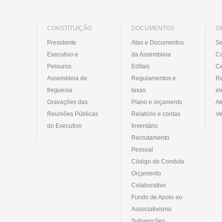
CONSTITUIÇÃO
DOCUMENTOS
G
Presidente
Atas e Documentos
Se
Executivo e
da Assembleia
C
Pelouros
Editais
Ce
Assembleia de
Regulamentos e
R
freguesia
taxas
el
Gravações das
Plano e orçamento
At
Reuniões Públicas
Relatório e contas
Ve
do Executivo
Inventário
Recrutamento
Pessoal
Código de Conduta
Orçamento
Colaborativo
Fundo de Apoio ao
Associativismo
Subvenções