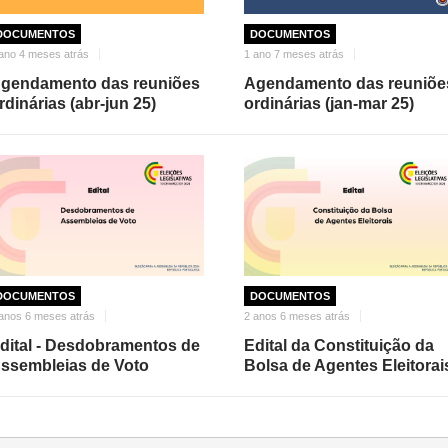
DOCUMENTOS
DOCUMENTOS
ano 4 meses atrás
1 ano 7 meses atrás
gendamento das reuniões
Agendamento das reuniõe
rdinárias (abr-jun 25)
ordinárias (jan-mar 25)
DOCUMENTOS
DOCUMENTOS
anos 6 meses atrás
2 anos 6 meses atrás
dital - Desdobramentos de
Edital da Constituição da
ssembleias de Voto
Bolsa de Agentes Eleitorai