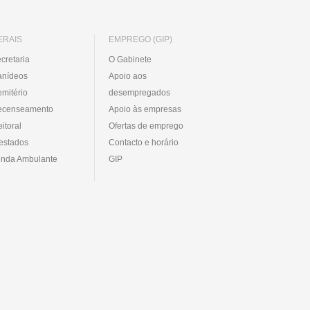
ERAIS
EMPREGO (GIP)
cretaria
O Gabinete
anídeos
Apoio aos
mitério
desempregados
ecenseamento
Apoio às empresas
eitoral
Ofertas de emprego
estados
Contacto e horário
nda Ambulante
GIP