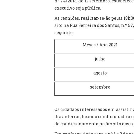
nº 74/2013, de 12 setembro, estabelec
executivo seja pública.
As reuniões, realizar-se-ão pelas 18h
sito na Rua Ferreira dos Santos, n.º 5
seguinte:
Meses / Ano 2021
julho
agosto
setembro
Os cidadãos interessados em assistir 
dia anterior, ficando condicionado o 
do condicionamento no âmbito das re
Em conformidade com o nº 1 e 2 do ar