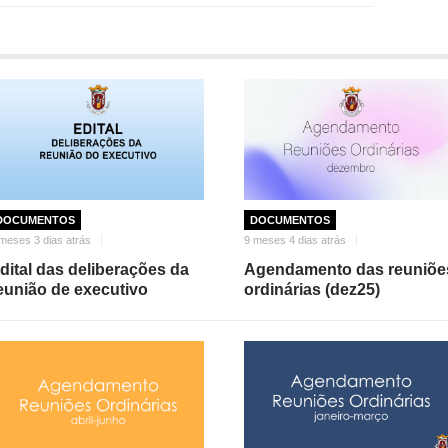
DOCUMENTOS
DOCUMENTOS
meses 3 dias atrás
9 meses 4 dias atrás
dital das deliberações da
Agendamento das reuniõe
eunião de executivo
ordinárias (dez25)