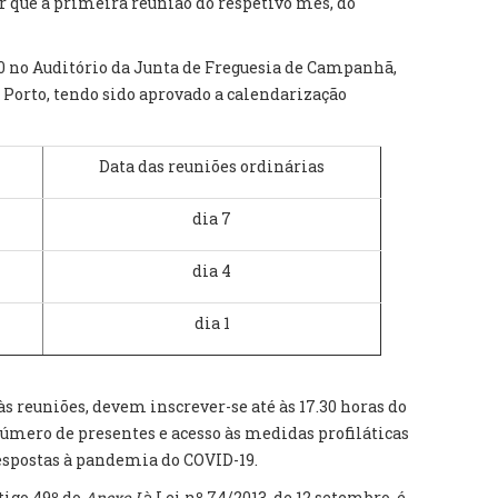
er que a primeira reunião do respetivo mês, do
00 no Auditório da Junta de Freguesia de Campanhã,
7, Porto, tendo sido aprovado a calendarização
Data das reuniões ordinárias
dia 7
dia 4
dia 1
às reuniões, devem inscrever-se até às 17.30 horas do
número de presentes e acesso às medidas profiláticas
spostas à pandemia do COVID-19.
tigo 49º do
Anexo I
à Lei nº 74/2013, de 12 setembro, é