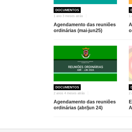
DOCUMENTOS
1 ano 3 meses atrás
1 
Agendamento das reuniões
A
ordinárias (mai-jun25)
o
DOCUMENTOS
2 anos 4 meses atrás
2 
Agendamento das reuniões
E
ordinárias (abr/jun 24)
A