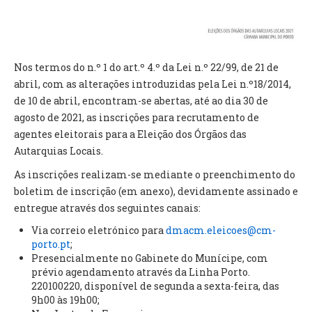
VÍDEOS
AUTARQUIA
Nos termos do n.º 1 do art.º 4.º da Lei n.º 22/99, de 21 de
CONSTITUIÇÃO
abril, com as alterações introduzidas pela Lei n.º18/2014,
de 10 de abril, encontram-se abertas, até ao dia 30 de
PRESIDENTE
agosto de 2021, as inscrições para recrutamento de
EXECUTIVO E PELOUROS
agentes eleitorais para a Eleição dos Órgãos das
ASSEMBLEIA DE FREGUESIA
Autarquias Locais.
GRAVAÇÕES DAS REUNIÕES PÚBLICAS DO EXECUTIVO
As inscrições realizam-se mediante o preenchimento do
boletim de inscrição (em anexo), devidamente assinado e
DOCUMENTOS
entregue através dos seguintes canais:
Via correio eletrónico para
dmacm.eleicoes@cm-
ATAS E DOCUMENTOS DA ASSEMBLEIA
porto.pt
;
EDITAIS
Presencialmente no Gabinete do Munícipe, com
REGULAMENTOS E TAXAS
prévio agendamento através da Linha Porto.
PLANO E ORÇAMENTO
220100220, disponível de segunda a sexta-feira, das
9h00 às 19h00;
RELATÓRIO E CONTAS