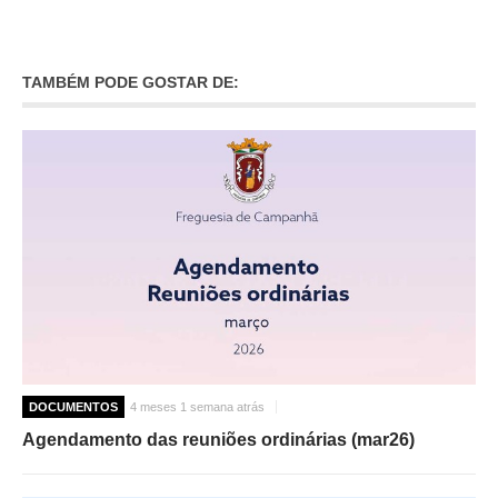
O GABINETE
APOIO AOS DESEMPREGADOS
TAMBÉM PODE GOSTAR DE:
APOIO ÀS EMPRESAS
OFERTAS DE EMPREGO
CONTACTO E HORÁRIO GIP
CONTACTOS
DOCUMENTOS
4 meses 1 semana atrás
Agendamento das reuniões ordinárias (mar26)