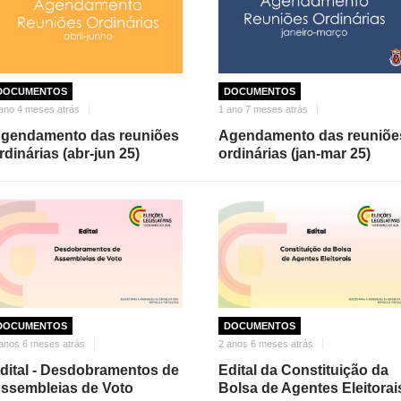
DOCUMENTOS
DOCUMENTOS
ano 4 meses atrás
1 ano 7 meses atrás
gendamento das reuniões
Agendamento das reuniõe
rdinárias (abr-jun 25)
ordinárias (jan-mar 25)
DOCUMENTOS
DOCUMENTOS
anos 6 meses atrás
2 anos 6 meses atrás
dital - Desdobramentos de
Edital da Constituição da
ssembleias de Voto
Bolsa de Agentes Eleitorai