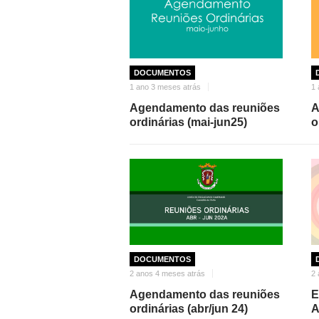
DOCUMENTOS
1 ano 3 meses atrás
1 
Agendamento das reuniões
A
ordinárias (mai-jun25)
o
DOCUMENTOS
2 anos 4 meses atrás
2 
Agendamento das reuniões
E
ordinárias (abr/jun 24)
A