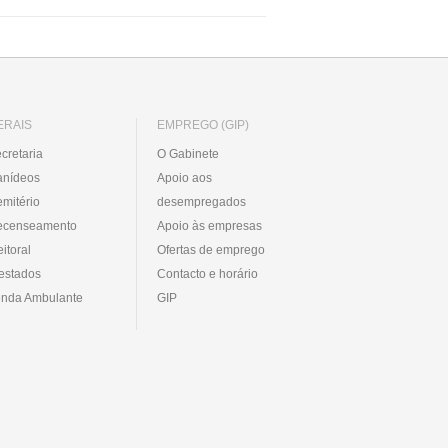
ERAIS
EMPREGO (GIP)
cretaria
O Gabinete
anídeos
Apoio aos
mitério
desempregados
ecenseamento
Apoio às empresas
eitoral
Ofertas de emprego
estados
Contacto e horário
nda Ambulante
GIP