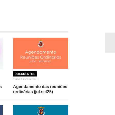
DOCUMENTOS
1 ano 1 mês atrás
s
Agendamento das reuniões
ordinárias (jul-set25)