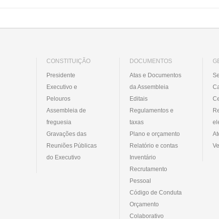
CONSTITUIÇÃO
DOCUMENTOS
G
Presidente
Atas e Documentos
Se
Executivo e
da Assembleia
C
Pelouros
Editais
Ce
Assembleia de
Regulamentos e
R
freguesia
taxas
el
Gravações das
Plano e orçamento
At
Reuniões Públicas
Relatório e contas
Ve
do Executivo
Inventário
Recrutamento
Pessoal
Código de Conduta
Orçamento
Colaborativo