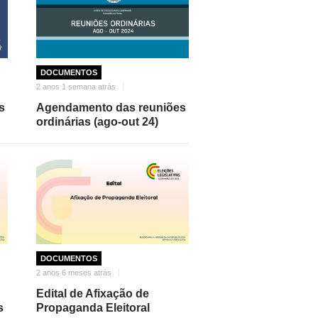
DOCUMENTOS
2 anos 1 semana atrás
s
Agendamento das reuniões
ordinárias (ago-out 24)
DOCUMENTOS
2 anos 6 meses atrás
Edital de Afixação de
s
Propaganda Eleitoral