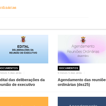
ordinárias
DOCUMENTOS
DOCUMENTOS
meses 5 dias atrás
9 meses 5 dias atrás
dital das deliberações da
Agendamento das reuniõe
eunião de executivo
ordinárias (dez25)