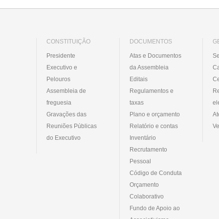
CONSTITUIÇÃO
DOCUMENTOS
G
Presidente
Atas e Documentos
Se
Executivo e
da Assembleia
C
Pelouros
Editais
Ce
Assembleia de
Regulamentos e
R
freguesia
taxas
el
Gravações das
Plano e orçamento
At
Reuniões Públicas
Relatório e contas
Ve
do Executivo
Inventário
Recrutamento
Pessoal
Código de Conduta
Orçamento
Colaborativo
Fundo de Apoio ao