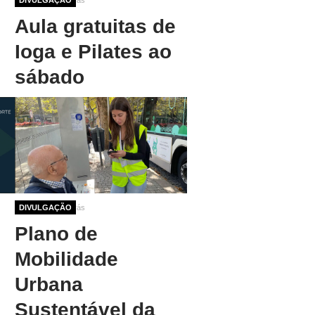
Aula gratuitas de
Ioga e Pilates ao
sábado
1 ano 9 meses atrás
DIVULGAÇÃO
Plano de
Mobilidade
Urbana
Sustentável da