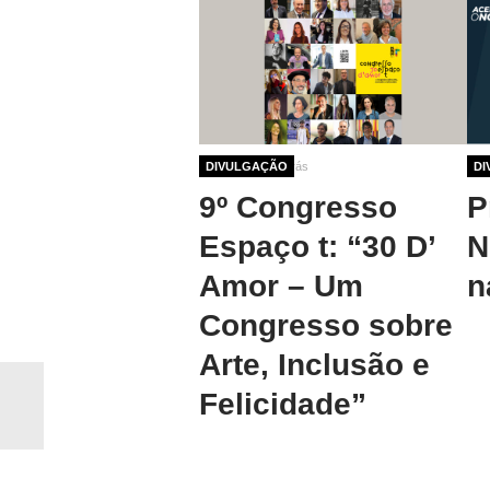
1 ano 3 meses atrás
DIVULGAÇÃO
1 a
DI
9º Congresso
P
Espaço t: “30 D’
N
Amor – Um
n
Congresso sobre
Arte, Inclusão e
Felicidade”