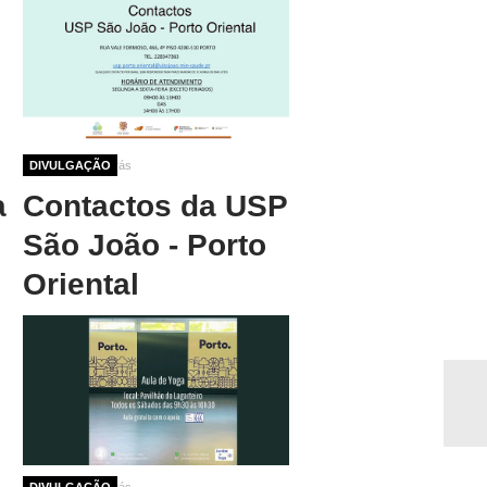
1 ano 5 meses atrás
DIVULGAÇÃO
a
Contactos da USP
São João - Porto
Oriental
1 ano 6 meses atrás
DIVULGAÇÃO