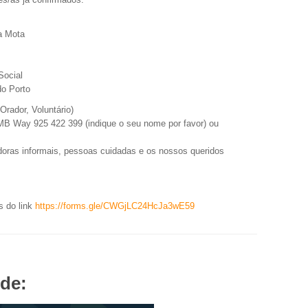
a Mota
Social
do Porto
rador, Voluntário)
MB Way 925 422 399 (indique o seu nome por favor) ou
ras informais, pessoas cuidadas e os nossos queridos
s do link
https://forms.gle/
CWGjLC24HcJa3wE59
de: