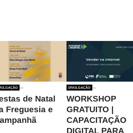
no 8 meses atrás
VULGAÇÃO
1 ano 8 meses atrás
DIVULGAÇÃO
estas de Natal
WORKSHOP
a Freguesia e
GRATUITO |
ampanhã
CAPACITAÇÃO
DIGITAL PARA