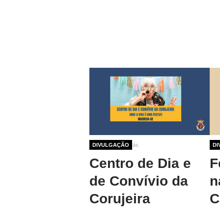
1 ano 7 meses atrás
DIVULGAÇÃO
1 a
DI
Centro de Dia e
F
de Convívio da
n
Corujeira
C