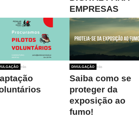
EMPRESAS
no 10 meses atrás
VULGAÇÃO
1 ano 10 meses atrás
DIVULGAÇÃO
aptação
Saiba como se
oluntários
proteger da
exposição ao
fumo!