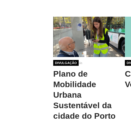
1 ano 9 meses atrás
DIVULGAÇÃO
1 a
DI
Plano de
C
Mobilidade
V
Urbana
Sustentável da
cidade do Porto