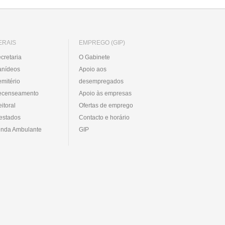
ERAIS
EMPREGO (GIP)
cretaria
O Gabinete
anídeos
Apoio aos
mitério
desempregados
ecenseamento
Apoio às empresas
eitoral
Ofertas de emprego
estados
Contacto e horário
nda Ambulante
GIP