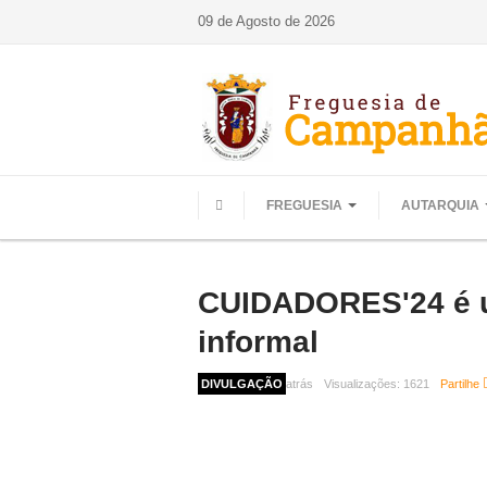
09 de Agosto de 2026
FREGUESIA
AUTARQUIA
HOME
CUIDADORES'24 é u
informal
1 ano 10 meses atrás
DIVULGAÇÃO
Visualizações:
1621
Partilhe