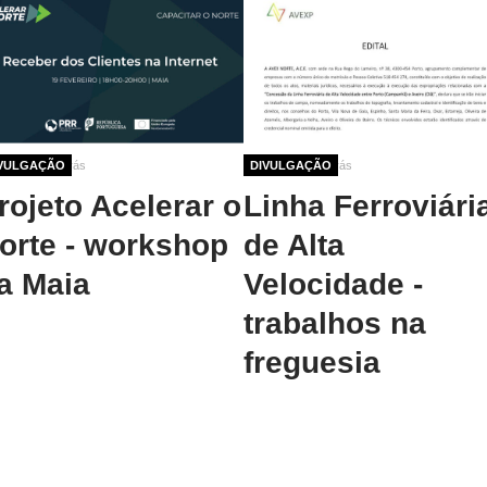
no 5 meses atrás
VULGAÇÃO
1 ano 5 meses atrás
DIVULGAÇÃO
rojeto Acelerar o
Linha Ferroviári
orte - workshop
de Alta
a Maia
Velocidade -
trabalhos na
freguesia