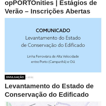
opPORTOnities | Estágios de
Verão – Inscrições Abertas
8 meses 1 semana atrás
DIVULGAÇÃO
Levantamento do Estado de
Conservação do Edificado