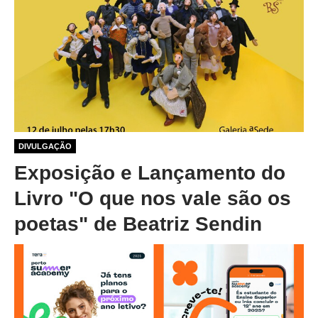
1 ano 1 mês atrás
DIVULGAÇÃO
Exposição e Lançamento do
Livro "O que nos vale são os
poetas" de Beatriz Sendin