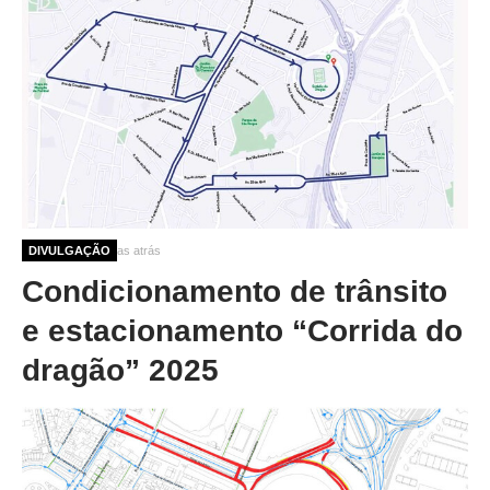
9 meses 2 semanas atrás
DIVULGAÇÃO
Condicionamento de trânsito
e estacionamento “Corrida do
dragão” 2025