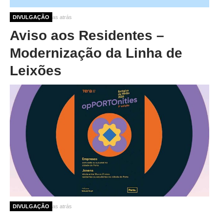
2 meses 3 semanas atrás
DIVULGAÇÃO
Aviso aos Residentes –
Modernização da Linha de
Leixões
4 meses 2 semanas atrás
DIVULGAÇÃO