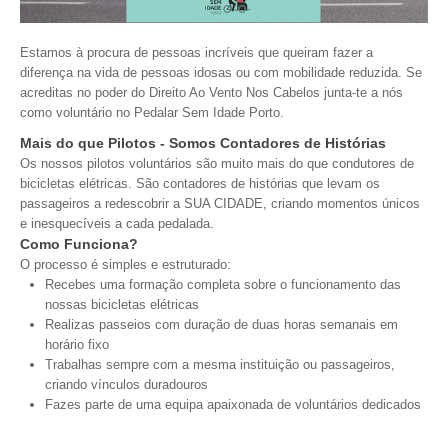
VÍDEOS
Estamos à procura de pessoas incríveis que queiram fazer a
AUTARQUIA
diferença na vida de pessoas idosas ou com mobilidade reduzida. Se
acreditas no poder do Direito Ao Vento Nos Cabelos junta-te a nós
CONSTITUIÇÃO
como voluntário no Pedalar Sem Idade Porto.
Mais do que Pilotos - Somos Contadores de Histórias
PRESIDENTE
Os nossos pilotos voluntários são muito mais do que condutores de
EXECUTIVO E PELOUROS
bicicletas elétricas. São contadores de histórias que levam os
passageiros a redescobrir a SUA CIDADE, criando momentos únicos
ASSEMBLEIA DE FREGUESIA
e inesquecíveis a cada pedalada.
GRAVAÇÕES DAS REUNIÕES PÚBLICAS DO EXECUTIVO
Como Funciona?
O processo é simples e estruturado:
DOCUMENTOS
Recebes uma formação completa sobre o funcionamento das
nossas bicicletas elétricas
Realizas passeios com duração de duas horas semanais em
ATAS E DOCUMENTOS DA ASSEMBLEIA
horário fixo
EDITAIS
Trabalhas sempre com a mesma instituição ou passageiros,
REGULAMENTOS E TAXAS
criando vínculos duradouros
Fazes parte de uma equipa apaixonada de voluntários dedicados
PLANO E ORÇAMENTO
RELATÓRIO E CONTAS