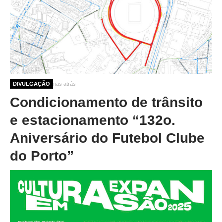
10 meses 2 semanas atrás
DIVULGAÇÃO
Condicionamento de trânsito
e estacionamento “132o.
Aniversário do Futebol Clube
do Porto”