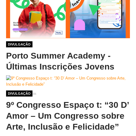
1 ano 1 mês atrás
DIVULGAÇÃO
Porto Summer Academy -
Últimas Inscrições Jovens
1 ano 3 meses atrás
DIVULGAÇÃO
9º Congresso Espaço t: “30 D’
Amor – Um Congresso sobre
Arte, Inclusão e Felicidade”