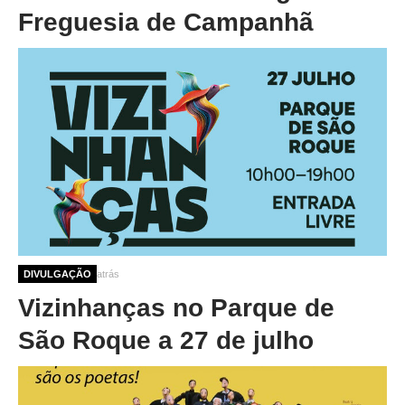
Freguesia de Campanhã
1 ano 3 semanas atrás
DIVULGAÇÃO
Vizinhanças no Parque de
São Roque a 27 de julho