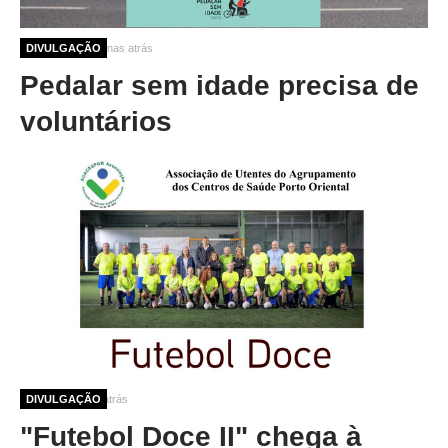
10 meses 3 semanas atrás
DIVULGAÇÃO
Pedalar sem idade precisa de
voluntários
12 meses 4 dias atrás
DIVULGAÇÃO
"Futebol Doce II" chega à