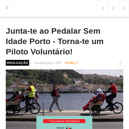
Junta-te ao Pedalar Sem
HOME
FREGUESIA
Idade Porto - Torna-te um
INFO
Piloto Voluntário!
HISTÓRIA
1 ano 1 mês atrás
DIVULGAÇÃO
Visualizações:
2657
Partilhe
MAPA
ROTEIRO TURÍSTICO
TRANSPORTES
CONTACTOS ÚTEIS
IMPRENSA
BRASÃO
FOTOS