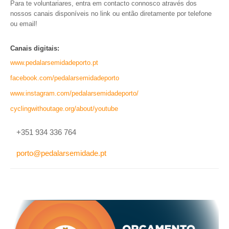
INVENTÁRIO
Para te voluntariares, entra em contacto connosco através dos
nossos canais disponíveis no link ou então diretamente por telefone
RECRUTAMENTO PESSOAL
ou email!
CÓDIGO DE CONDUTA
ORÇAMENTO COLABORATIVO
Canais digitais:
FUNDO DE APOIO AO ASSOCIATIVISMO
www.pedalarsemidadeporto.pt
SUBVENÇÕES PÚBLICAS
facebook.com/
pedalarsemidadeporto
SERVIÇOS
www.instagram.com/
pedalarsemidadeporto/
cyclingwithoutage.org/about/
youtube
GERAIS
+351 934 336 764
SECRETARIA
CANÍDEOS
porto@pedalarsemidade.pt
CEMITÉRIO
RECENSEAMENTO ELEITORAL
ATESTADOS
VENDA AMBULANTE
EMPREGO (GIP)