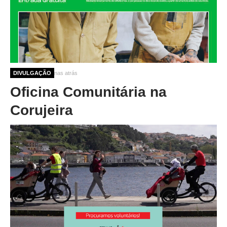
10 meses 3 semanas atrás
DIVULGAÇÃO
Oficina Comunitária na
Corujeira