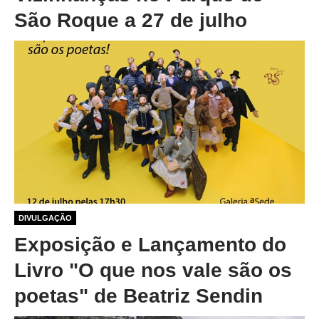
São Roque a 27 de julho
1 ano 1 mês atrás
DIVULGAÇÃO
Exposição e Lançamento do
Livro "O que nos vale são os
poetas" de Beatriz Sendin