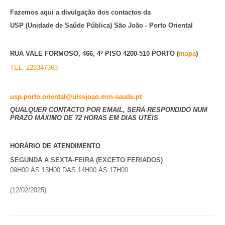
VÍDEOS
Fazemos aqui a divulgação dos contactos da
USP (Unidade de Saúde Pública) São João - Porto Oriental
AUTARQUIA
CONSTITUIÇÃO
RUA VALE FORMOSO, 466, 4º PISO 4200-510 PORTO (
mapa
)
TEL. 228347363
PRESIDENTE
EXECUTIVO E PELOUROS
usp.porto.oriental@ulssjoao.min-saude.pt
ASSEMBLEIA DE FREGUESIA
QUALQUER CONTACTO POR EMAIL, SERÁ RESPONDIDO NUM
GRAVAÇÕES DAS REUNIÕES PÚBLICAS DO EXECUTIVO
PRAZO MÁXIMO DE 72 HORAS EM DIAS UTÉIS
DOCUMENTOS
HORÁRIO DE ATENDIMENTO
SEGUNDA A SEXTA-FEIRA (EXCETO FERIADOS)
ATAS E DOCUMENTOS DA ASSEMBLEIA
09H00 ÀS 13H00 DAS 14H00 ÀS 17H00
EDITAIS
(12/02/2025)
REGULAMENTOS E TAXAS
PLANO E ORÇAMENTO
RELATÓRIO E CONTAS