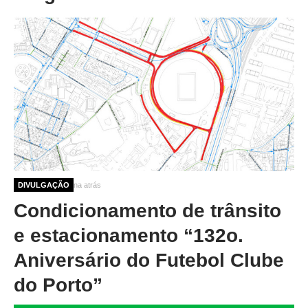
10 meses 1 semana atrás
DIVULGAÇÃO
Condicionamento de trânsito
e estacionamento “132o.
Aniversário do Futebol Clube
do Porto”