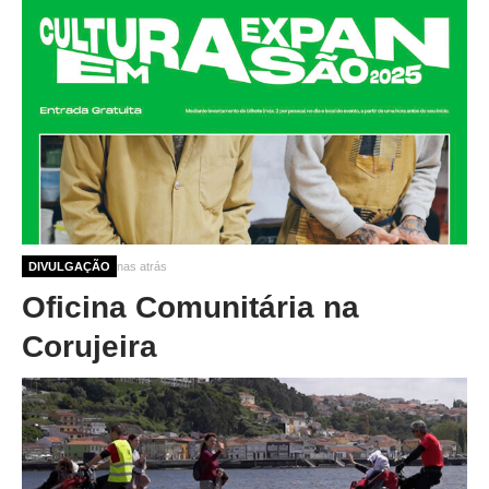
10 meses 3 semanas atrás
DIVULGAÇÃO
Oficina Comunitária na
Corujeira