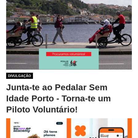
1 ano 1 mês atrás
DIVULGAÇÃO
Junta-te ao Pedalar Sem
Idade Porto - Torna-te um
Piloto Voluntário!