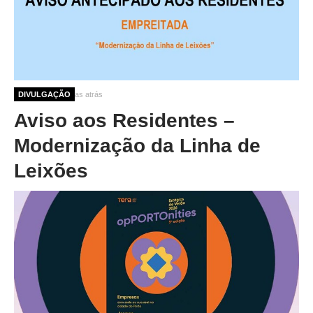
O GABINETE
APOIO AOS DESEMPREGADOS
APOIO ÀS EMPRESAS
OFERTAS DE EMPREGO
2 meses 3 semanas atrás
DIVULGAÇÃO
CONTACTO E HORÁRIO GIP
Aviso aos Residentes –
CONTACTOS
Modernização da Linha de
Leixões