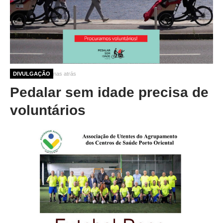
10 meses 3 semanas atrás
DIVULGAÇÃO
Pedalar sem idade precisa de
voluntários