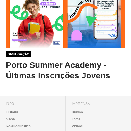
1 ano 1 mês atrás
DIVULGAÇÃO
Porto Summer Academy -
Últimas Inscrições Jovens
INFO
IMPRENSA
História
Brasão
Mapa
Fotos
Roteiro turístico
Vídeos