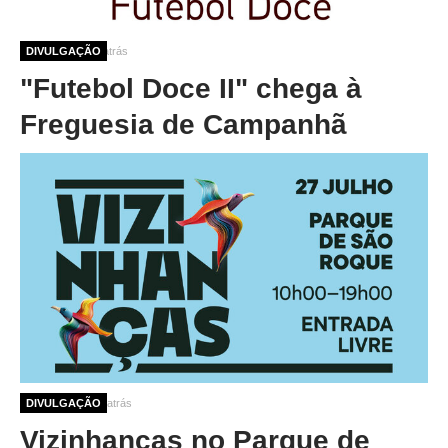
12 meses 3 dias atrás
DIVULGAÇÃO
"Futebol Doce II" chega à
Freguesia de Campanhã
1 ano 2 semanas atrás
DIVULGAÇÃO
Vizinhanças no Parque de