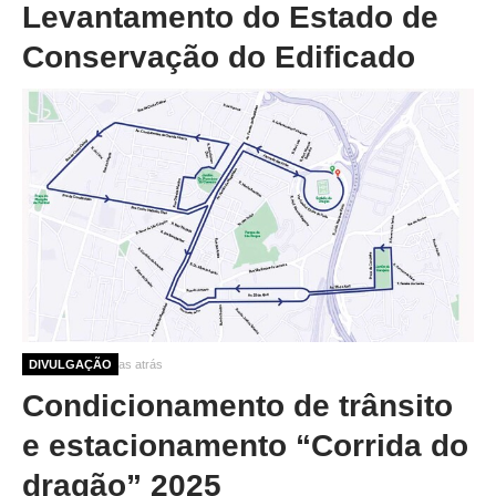
Levantamento do Estado de
Conservação do Edificado
9 meses 2 semanas atrás
DIVULGAÇÃO
Condicionamento de trânsito
e estacionamento “Corrida do
dragão” 2025