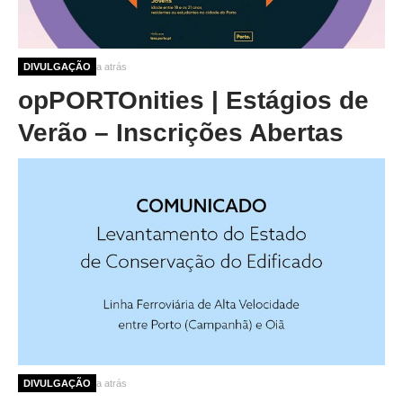
4 meses 1 semana atrás
DIVULGAÇÃO
opPORTOnities | Estágios de
Verão – Inscrições Abertas
8 meses 1 semana atrás
DIVULGAÇÃO