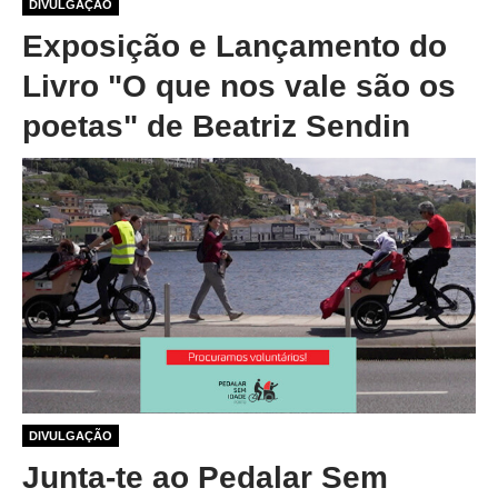
1 ano 1 mês atrás
DIVULGAÇÃO
Exposição e Lançamento do
Livro "O que nos vale são os
poetas" de Beatriz Sendin
1 ano 1 mês atrás
DIVULGAÇÃO
Junta-te ao Pedalar Sem