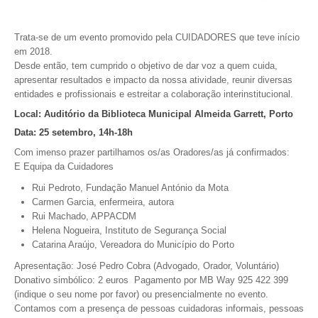
VÍDEOS
Trata-se de um evento promovido pela CUIDADORES que teve início
AUTARQUIA
em 2018.
Desde então, tem cumprido o objetivo de dar voz a quem cuida,
CONSTITUIÇÃO
apresentar resultados e impacto da nossa atividade, reunir diversas
entidades e profissionais e estreitar a colaboração interinstitucional.
PRESIDENTE
Local: Auditório da Biblioteca Municipal Almeida Garrett, Porto
EXECUTIVO E PELOUROS
Data: 25 setembro, 14h-18h
ASSEMBLEIA DE FREGUESIA
Com imenso prazer partilhamos os/as Oradores/as já confirmados:
GRAVAÇÕES DAS REUNIÕES PÚBLICAS DO EXECUTIVO
E Equipa da Cuidadores
Rui Pedroto, Fundação Manuel António da Mota
DOCUMENTOS
Carmen Garcia, enfermeira, autora
Rui Machado, APPACDM
Helena Nogueira, Instituto de Segurança Social
ATAS E DOCUMENTOS DA ASSEMBLEIA
Catarina Araújo, Vereadora do Município do Porto
EDITAIS
Apresentação: José Pedro Cobra (Advogado, Orador, Voluntário)
REGULAMENTOS E TAXAS
Donativo simbólico: 2 euros Pagamento por MB Way 925 422 399
PLANO E ORÇAMENTO
(indique o seu nome por favor) ou presencialmente no evento.
RELATÓRIO E CONTAS
Contamos com a presença de pessoas cuidadoras informais, pessoas