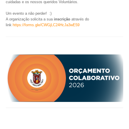
INVENTÁRIO
cuidadas e os nossos queridos Voluntários.
RECRUTAMENTO PESSOAL
Um evento a não perder! :)
CÓDIGO DE CONDUTA
A organização solicita a sua
inscrição
através do
ORÇAMENTO COLABORATIVO
link
https://forms.gle/
CWGjLC24HcJa3wE59
FUNDO DE APOIO AO ASSOCIATIVISMO
SUBVENÇÕES PÚBLICAS
SERVIÇOS
GERAIS
SECRETARIA
CANÍDEOS
CEMITÉRIO
RECENSEAMENTO ELEITORAL
ATESTADOS
VENDA AMBULANTE
EMPREGO (GIP)