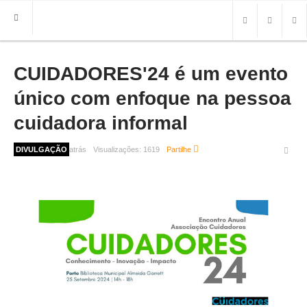
CUIDADORES'24 é um evento
HOME
FREGUESIA
único com enfoque na pessoa
INFO
cuidadora informal
HISTÓRIA
1 ano 10 meses atrás
DIVULGAÇÃO
Visualizações:
1619
Partilhe
MAPA
ROTEIRO TURÍSTICO
TRANSPORTES
CONTACTOS ÚTEIS
IMPRENSA
BRASÃO
FOTOS