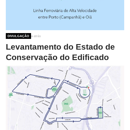
8 meses 1 semana atrás
DIVULGAÇÃO
Levantamento do Estado de
Conservação do Edificado