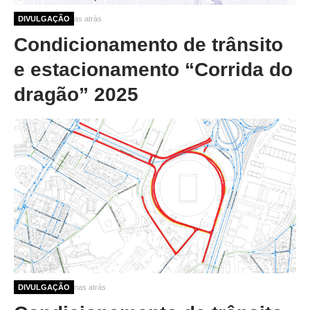
9 meses 2 semanas atrás
DIVULGAÇÃO
Condicionamento de trânsito
e estacionamento “Corrida do
dragão” 2025
10 meses 2 semanas atrás
DIVULGAÇÃO