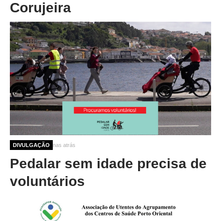
Corujeira
10 meses 3 semanas atrás
DIVULGAÇÃO
Pedalar sem idade precisa de
voluntários