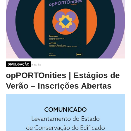
4 meses 1 semana atrás
DIVULGAÇÃO
opPORTOnities | Estágios de
Verão – Inscrições Abertas