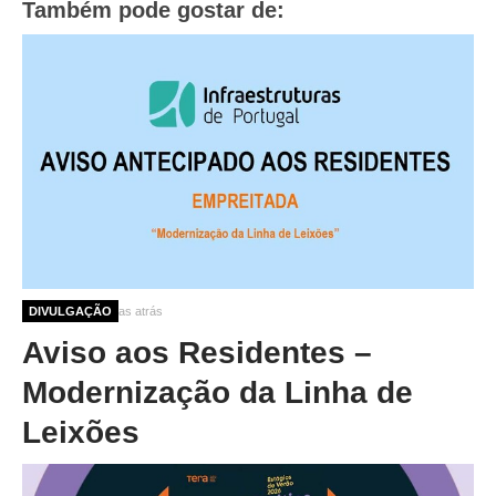
Também pode gostar de:
O GABINETE
APOIO AOS DESEMPREGADOS
APOIO ÀS EMPRESAS
OFERTAS DE EMPREGO
CONTACTO E HORÁRIO GIP
CONTACTOS
2 meses 3 semanas atrás
DIVULGAÇÃO
Aviso aos Residentes –
Modernização da Linha de
Leixões