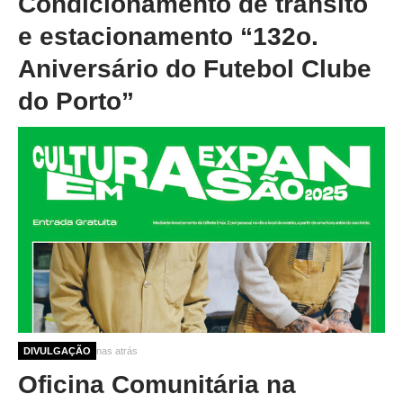
Condicionamento de trânsito
e estacionamento “132o.
Aniversário do Futebol Clube
do Porto”
10 meses 3 semanas atrás
DIVULGAÇÃO
Oficina Comunitária na