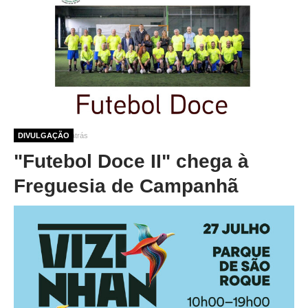
12 meses 3 dias atrás
DIVULGAÇÃO
"Futebol Doce II" chega à
Freguesia de Campanhã