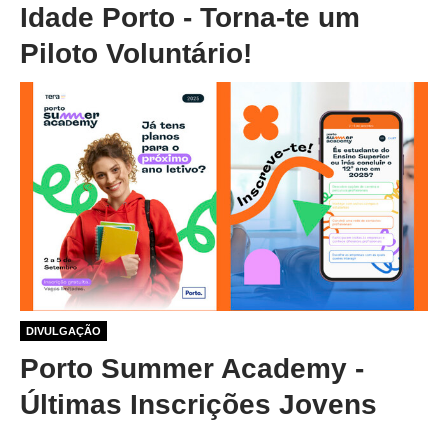
Idade Porto - Torna-te um
Piloto Voluntário!
1 ano 1 mês atrás
DIVULGAÇÃO
Porto Summer Academy -
Últimas Inscrições Jovens