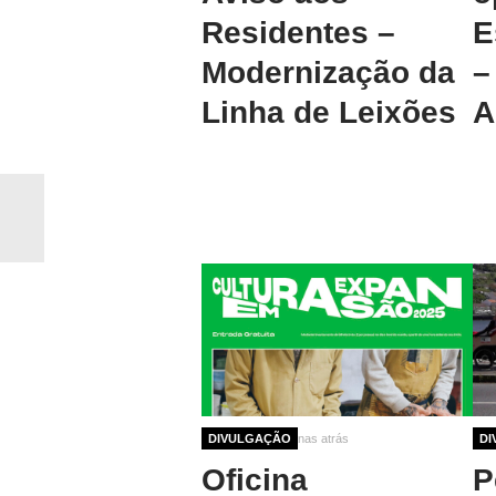
Residentes –
E
Modernização da
–
Linha de Leixões
A
10 meses 3 semanas atrás
DIVULGAÇÃO
10 
DI
Oficina
P