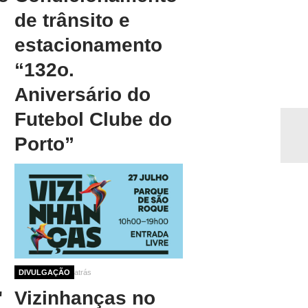
de trânsito e
estacionamento
“132o.
Aniversário do
Futebol Clube do
Porto”
1 ano 2 semanas atrás
DIVULGAÇÃO
"
Vizinhanças no