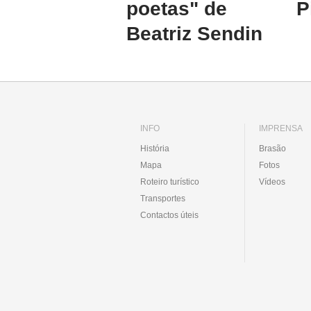
poetas" de
P
Beatriz Sendin
INFO
IMPRENSA
História
Brasão
Mapa
Fotos
Roteiro turístico
Vídeos
Transportes
Contactos úteis