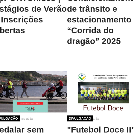
stágios de Verão
de trânsito e
 Inscrições
estacionamento
bertas
“Corrida do
dragão” 2025
meses 3 semanas atrás
VULGAÇÃO
12 meses 3 dias atrás
DIVULGAÇÃO
edalar sem
"Futebol Doce II