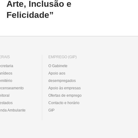
Arte, Inclusão e
Felicidade”
ERAIS
EMPREGO (GIP)
cretaria
O Gabinete
anídeos
Apoio aos
mitério
desempregados
ecenseamento
Apoio às empresas
eitoral
Ofertas de emprego
estados
Contacto e horário
nda Ambulante
GIP