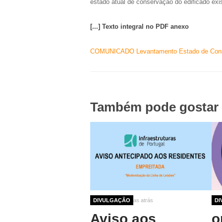
estado atual de conservação do edificado exi
[...] Texto integral no PDF anexo
COMUNICADO Levantamento Estado de Cons
Também pode gostar 
2 meses 3 semanas atrás
DIVULGAÇÃO
4 m
DI
Aviso aos
o