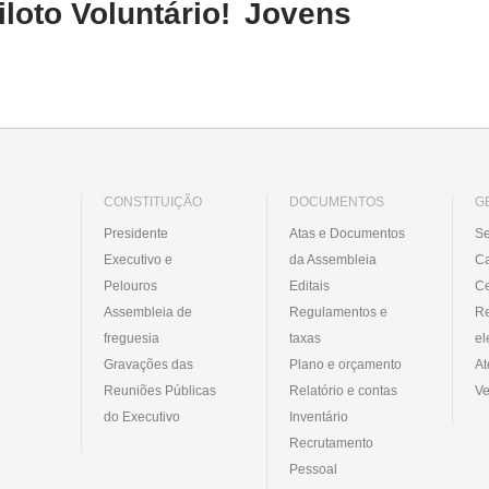
iloto Voluntário!
Jovens
CONSTITUIÇÃO
DOCUMENTOS
G
Presidente
Atas e Documentos
Se
Executivo e
da Assembleia
C
Pelouros
Editais
Ce
Assembleia de
Regulamentos e
R
freguesia
taxas
el
Gravações das
Plano e orçamento
At
Reuniões Públicas
Relatório e contas
Ve
do Executivo
Inventário
Recrutamento
Pessoal