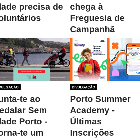
dade precisa de
chega à
oluntários
Freguesia de
Campanhã
o 1 mês atrás
VULGAÇÃO
1 ano 1 mês atrás
DIVULGAÇÃO
unta-te ao
Porto Summer
edalar Sem
Academy -
dade Porto -
Últimas
orna-te um
Inscrições