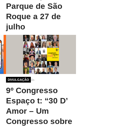
Parque de São
Roque a 27 de
julho
1 ano 3 meses atrás
DIVULGAÇÃO
9º Congresso
Espaço t: “30 D’
Amor – Um
Congresso sobre