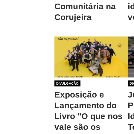
Comunitária na
i
Corujeira
v
1 ano 1 mês atrás
DIVULGAÇÃO
1 an
DI
Exposição e
J
Lançamento do
P
Livro "O que nos
I
vale são os
T