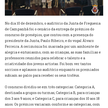
VÍDEOS
AUTARQUIA
No dia 10 de dezembro, o auditório da Junta de Freguesia
CONSTITUIÇÃO
de Campanhã foi o cenário da entrega de prémios do
concurso de presépios, que contou com a presença do
PRESIDENTE
presidente da Junta, Paulo Ribeiro, e do vogal Álvaro
EXECUTIVO E PELOUROS
Ferreira. A cerimónia foi marcada por um ambiente de
ASSEMBLEIA DE FREGUESIA
alegria e entusiasmo, com as crianças, as suas famílias e
GRAVAÇÕES DAS REUNIÕES PÚBLICAS DO EXECUTIVO
professores reunidos para celebrar o talento e a
criatividade dos jovens artistas. Foi bom ver tantos
DOCUMENTOS
sorrisos e aplausos no auditório enquanto os premiados
subiam ao palco para receber os seus troféus.
ATAS E DOCUMENTOS DA ASSEMBLEIA
EDITAIS
O concurso dividiu-se em três categorias: Categoria A,
REGULAMENTOS E TAXAS
destinada a grupos ou turmas; Categoria B, para crianças
PLANO E ORÇAMENTO
dos 3 aos 9 anos; e Categoria C, para crianças dos 10 aos 18
RELATÓRIO E CONTAS
anos. Os prémios variaram conforme as categorias, com