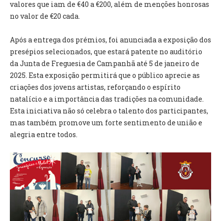
INVENTÁRIO
valores que iam de €40 a €200, além de menções honrosas
RECRUTAMENTO PESSOAL
no valor de €20 cada.
CÓDIGO DE CONDUTA
ORÇAMENTO COLABORATIVO
Após a entrega dos prémios, foi anunciada a exposição dos
FUNDO DE APOIO AO ASSOCIATIVISMO
presépios selecionados, que estará patente no auditório
SUBVENÇÕES PÚBLICAS
da Junta de Freguesia de Campanhã até 5 de janeiro de
2025. Esta exposição permitirá que o público aprecie as
criações dos jovens artistas, reforçando o espírito
SERVIÇOS
natalício e a importância das tradições na comunidade.
GERAIS
Esta iniciativa não só celebra o talento dos participantes,
mas também promove um forte sentimento de união e
SECRETARIA
alegria entre todos.
CANÍDEOS
CEMITÉRIO
RECENSEAMENTO ELEITORAL
ATESTADOS
VENDA AMBULANTE
EMPREGO (GIP)