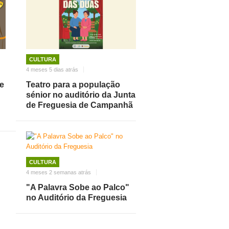
CULTURA
4 meses 5 dias atrás
re
Teatro para a população
sénior no auditório da Junta
de Freguesia de Campanhã
CULTURA
4 meses 2 semanas atrás
"A Palavra Sobe ao Palco"
no Auditório da Freguesia