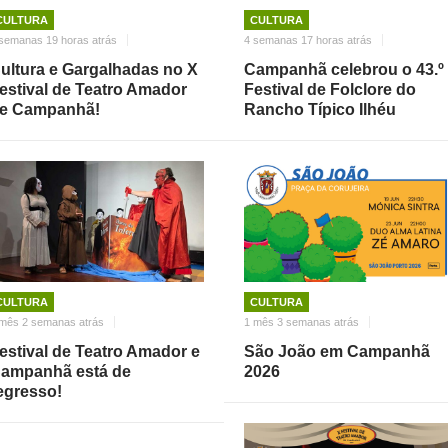
CULTURA
CULTURA
semanas 19 horas atrás
4 semanas 17 horas atrás
ultura e Gargalhadas no X
Campanhã celebrou o 43.º
estival de Teatro Amador
Festival de Folclore do
e Campanhã!
Rancho Típico Ilhéu
CULTURA
CULTURA
mês 2 semanas atrás
1 mês 3 semanas atrás
estival de Teatro Amador e
São João em Campanhã
ampanhã está de
2026
egresso!