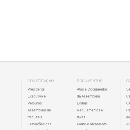
CONSTITUIÇÃO
DOCUMENTOS
G
Presidente
Atas e Documentos
Se
Executivo e
da Assembleia
C
Pelouros
Editais
Ce
Assembleia de
Regulamentos e
R
freguesia
taxas
el
Gravações das
Plano e orçamento
At