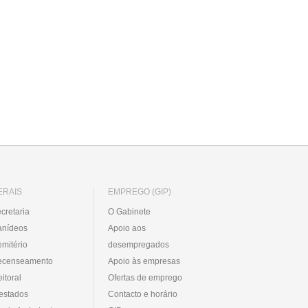
ERAIS
EMPREGO (GIP)
cretaria
O Gabinete
anídeos
Apoio aos
mitério
desempregados
ecenseamento
Apoio às empresas
eitoral
Ofertas de emprego
estados
Contacto e horário