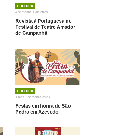
CULTURA
4 semanas 1 dia atrás
Revista à Portuguesa no
Festival de Teatro Amador
de Campanhã
CULTURA
1 mês 3 semanas atrás
Festas em honra de São
Pedro em Azevedo