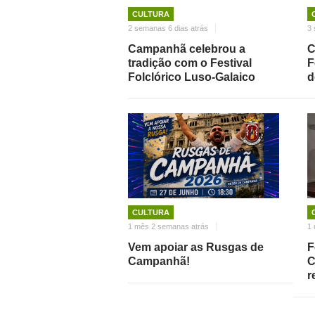
CULTURA
2 semanas 6 dias atrás
3 
Campanhã celebrou a
C
tradição com o Festival
F
Folclórico Luso-Galaico
d
CULTURA
1 mês 2 semanas atrás
1 
Vem apoiar as Rusgas de
F
Campanhã!
C
r