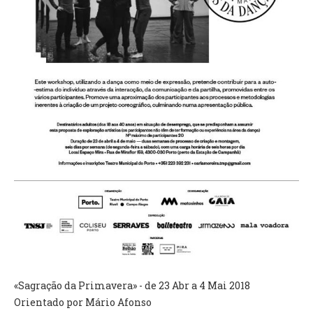
VÍDEOS
AUTARQUIA
CONSTITUIÇÃO
PRESIDENTE
EXECUTIVO E PELOUROS
ASSEMBLEIA DE FREGUESIA
GRAVAÇÕES DAS REUNIÕES PÚBLICAS DO EXECUTIVO
DOCUMENTOS
ATAS E DOCUMENTOS DA ASSEMBLEIA
EDITAIS
REGULAMENTOS E TAXAS
PLANO E ORÇAMENTO
«Sagração da Primavera» - de 23 Abr a 4 Mai 2018
RELATÓRIO E CONTAS
Orientado por Mário Afonso