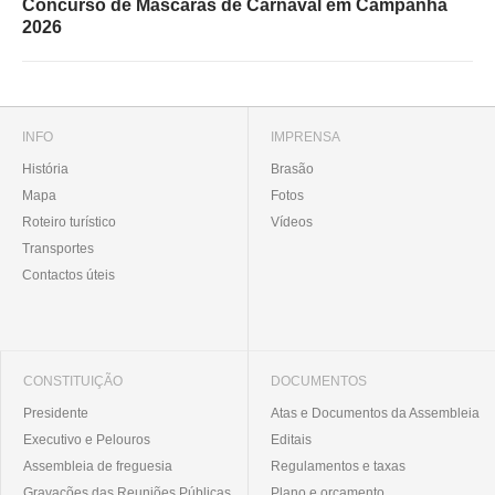
Concurso de Máscaras de Carnaval em Campanhã
2026
INFO
IMPRENSA
História
Brasão
Mapa
Fotos
Roteiro turístico
Vídeos
Transportes
Contactos úteis
CONSTITUIÇÃO
DOCUMENTOS
Presidente
Atas e Documentos da Assembleia
Executivo e Pelouros
Editais
Assembleia de freguesia
Regulamentos e taxas
Gravações das Reuniões Públicas
Plano e orçamento