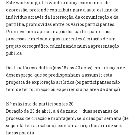
INVENTÁRIO
Este workshop, utilizando a dança como meio de
RECRUTAMENTO PESSOAL
expressão, pretende contribuir para a auto-estima do
CÓDIGO DE CONDUTA
indivíduo através da interacção, da comunicação e da
ORÇAMENTO COLABORATIVO
partilha, promovidas entre os vários participantes.
FUNDO DE APOIO AO ASSOCIATIVISMO
Promove uma aproximação dos participantes aos
SUBVENÇÕES PÚBLICAS
processos e metodologias inerentes à criação de um
projeto coreográfico, culminando numa apresentação
pública.
SERVIÇOS
GERAIS
Destinatários adultos (dos 18 aos 40 anos) em situação de
desemprego, que se predisponham a assumir esta
SECRETARIA
proposta de exploração artística (os participantes não
CANÍDEOS
têm de ter formação ou experiência na área da dança)
CEMITÉRIO
RECENSEAMENTO ELEITORAL
Nº máximo de participantes 20
ATESTADOS
Duração de 23 de abril a 4 de maio — duas semanas de
VENDA AMBULANTE
processo de criação e montagem, seis dias por semana (de
segunda-feira a sábado), com uma carga horária de seis
EMPREGO (GIP)
horas por dia