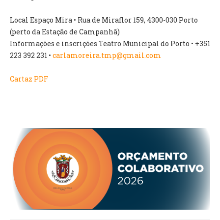
Local Espaço Mira • Rua de Miraflor 159, 4300-030 Porto
O GABINETE
(perto da Estação de Campanhã)
APOIO AOS DESEMPREGADOS
Informações e inscrições Teatro Municipal do Porto • +351
APOIO ÀS EMPRESAS
223 392 231 •
carlamoreira.tmp@gmail.com
OFERTAS DE EMPREGO
CONTACTO E HORÁRIO GIP
Cartaz PDF
CONTACTOS