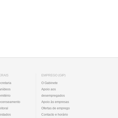
ERAIS
EMPREGO (GIP)
cretaria
O Gabinete
anídeos
Apoio aos
mitério
desempregados
ecenseamento
Apoio às empresas
eitoral
Ofertas de emprego
estados
Contacto e horário