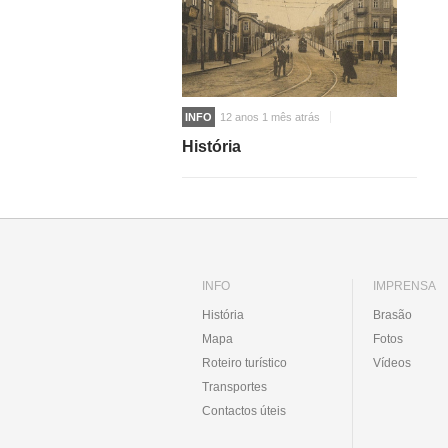
INFO
12 anos 1 mês atrás
História
INFO
IMPRENSA
História
Brasão
Mapa
Fotos
Roteiro turístico
Vídeos
Transportes
Contactos úteis