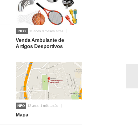
INFO
11 anos 9 meses atrás
Venda Ambulante de
Artigos Desportivos
INFO
12 anos 1 mês atrás
Mapa