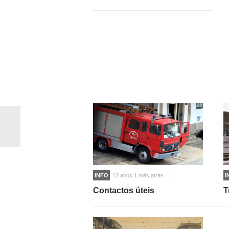
INFO
12 anos 1 mês atrás
I
Contactos úteis
T