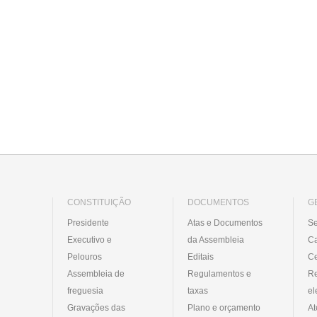
CONSTITUIÇÃO
DOCUMENTOS
G
Presidente
Atas e Documentos
Se
Executivo e
da Assembleia
C
Pelouros
Editais
Ce
Assembleia de
Regulamentos e
R
freguesia
taxas
el
Gravações das
Plano e orçamento
At