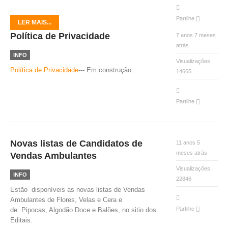
VÍDEOS
Partilhe
LER MAIS...
AUTARQUIA
Política de Privacidade
7 anos 7 meses
atrás
CONSTITUIÇÃO
INFO
Visualizações:
Política de Privacidade
--- Em construção
...
14665
PRESIDENTE
EXECUTIVO E PELOUROS
Partilhe
ASSEMBLEIA DE FREGUESIA
GRAVAÇÕES DAS REUNIÕES PÚBLICAS DO EXECUTIVO
DOCUMENTOS
Novas listas de Candidatos de
11 anos 5
meses atrás
Vendas Ambulantes
Visualizações:
ATAS E DOCUMENTOS DA ASSEMBLEIA
INFO
22846
EDITAIS
Estão disponíveis as novas listas de Vendas
REGULAMENTOS E TAXAS
Ambulantes de Flores, Velas e Cera e
PLANO E ORÇAMENTO
Partilhe
de Pipocas, Algodão Doce e Balões, no sitio dos
RELATÓRIO E CONTAS
Editais.