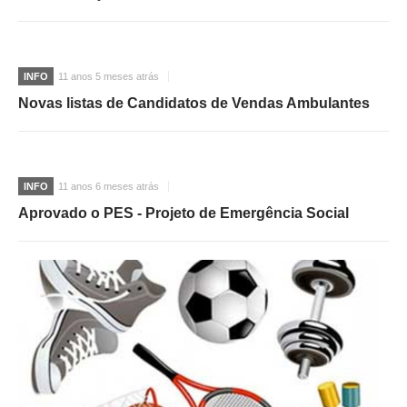
O GABINETE
APOIO AOS DESEMPREGADOS
INFO
11 anos 5 meses atrás
APOIO ÀS EMPRESAS
Novas listas de Candidatos de Vendas Ambulantes
OFERTAS DE EMPREGO
CONTACTO E HORÁRIO GIP
CONTACTOS
INFO
11 anos 6 meses atrás
Aprovado o PES - Projeto de Emergência Social