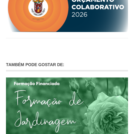
VÍDEOS
AUTARQUIA
CONSTITUIÇÃO
PRESIDENTE
EXECUTIVO E PELOUROS
ASSEMBLEIA DE FREGUESIA
TAMBÉM PODE GOSTAR DE:
GRAVAÇÕES DAS REUNIÕES PÚBLICAS DO EXECUTIVO
DOCUMENTOS
ATAS E DOCUMENTOS DA ASSEMBLEIA
EDITAIS
REGULAMENTOS E TAXAS
PLANO E ORÇAMENTO
RELATÓRIO E CONTAS