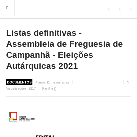
Listas definitivas -
HOME
FREGUESIA
Assembleia de Freguesia de
INFO
Campanhã - Eleições
Autárquicas 2021
HISTÓRIA
MAPA
ROTEIRO TURÍSTICO
DOCUMENTOS
4 anos 11 meses atrás
TRANSPORTES
Visualizações:
9217
Partilhe
CONTACTOS ÚTEIS
IMPRENSA
BRASÃO
FOTOS