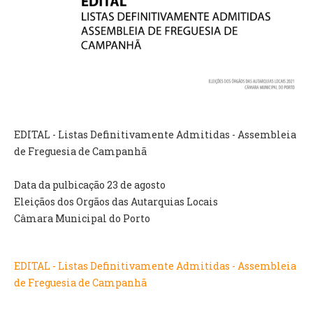
VÍDEOS
AUTARQUIA
CONSTITUIÇÃO
PRESIDENTE
EXECUTIVO E PELOUROS
EDITAL - Listas Definitivamente Admitidas - Assembleia
ASSEMBLEIA DE FREGUESIA
de Freguesia de Campanhã
GRAVAÇÕES DAS REUNIÕES PÚBLICAS DO EXECUTIVO
Data da pulbicação 23 de agosto
DOCUMENTOS
Eleiçãos dos Orgãos das Autarquias Locais
Câmara Municipal do Porto
ATAS E DOCUMENTOS DA ASSEMBLEIA
EDITAIS
EDITAL - Listas Definitivamente Admitidas - Assembleia
REGULAMENTOS E TAXAS
de Freguesia de Campanhã
PLANO E ORÇAMENTO
RELATÓRIO E CONTAS