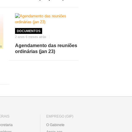
DOCUMENTOS
2 anos 6 meses atrás
Agendamento das reuniões
ordinárias (jan 23)
ERAIS
EMPREGO (GIP)
cretaria
O Gabinete
anídeos
Apoio aos