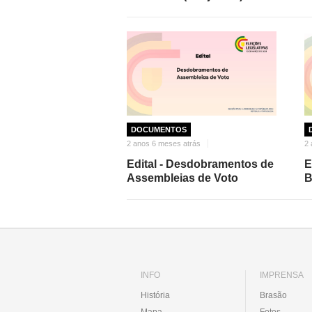
DOCUMENTOS
2 anos 6 meses atrás
2 
Edital - Desdobramentos de
E
Assembleias de Voto
B
INFO
IMPRENSA
História
Brasão
Mapa
Fotos