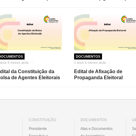
DOCUMENTOS
DOCUMENTOS
anos 6 meses atrás
2 anos 6 meses atrás
dital da Constituição da
Edital de Afixação de
olsa de Agentes Eleitorais
Propaganda Eleitoral
CONSTITUIÇÃO
DOCUMENTOS
G
Presidente
Atas e Documentos
Se
Executivo e
da Assembleia
C