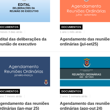
DOCUMENTOS
DOCUMENTOS
meses 3 dias atrás
1 ano 1 mês atrás
dital das deliberações da
Agendamento das reuniõe
eunião de executivo
ordinárias (jul-set25)
DOCUMENTOS
DOCUMENTOS
ano 7 meses atrás
2 anos 1 semana atrás
gendamento das reuniões
Agendamento das reuniõe
rdinárias (jan-mar 25)
ordinárias (ago-out 24)