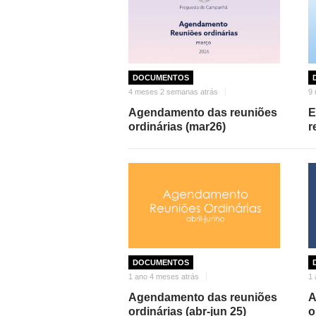
DOCUMENTOS
4 meses 2 semanas atrás
9 
Agendamento das reuniões
E
ordinárias (mar26)
r
DOCUMENTOS
1 ano 4 meses atrás
1 
Agendamento das reuniões
A
ordinárias (abr-jun 25)
o