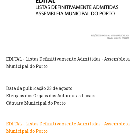
VÍDEOS
AUTARQUIA
CONSTITUIÇÃO
PRESIDENTE
EXECUTIVO E PELOUROS
EDITAL - Listas Definitivamente Admitidas - Assembleia
ASSEMBLEIA DE FREGUESIA
Municipal do Porto
GRAVAÇÕES DAS REUNIÕES PÚBLICAS DO EXECUTIVO
DOCUMENTOS
Data da pulbicação 23 de agosto
Eleiçãos dos Orgãos das Autarquias Locais
ATAS E DOCUMENTOS DA ASSEMBLEIA
Câmara Municipal do Porto
EDITAIS
REGULAMENTOS E TAXAS
EDITAL - Listas Definitivamente Admitidas - Assembleia
PLANO E ORÇAMENTO
Municipal do Porto
RELATÓRIO E CONTAS