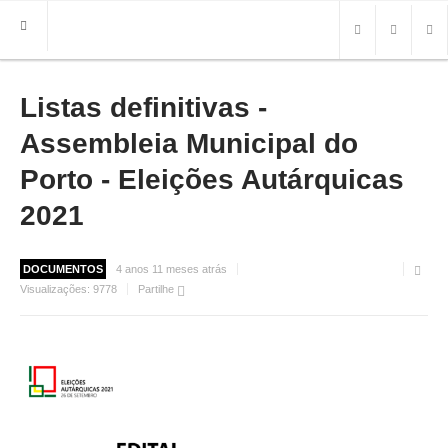
Listas definitivas -
HOME
FREGUESIA
Assembleia Municipal do
INFO
Porto - Eleições Autárquicas
2021
HISTÓRIA
MAPA
ROTEIRO TURÍSTICO
DOCUMENTOS
4 anos 11 meses atrás
TRANSPORTES
Visualizações:
9778
Partilhe
CONTACTOS ÚTEIS
IMPRENSA
BRASÃO
FOTOS