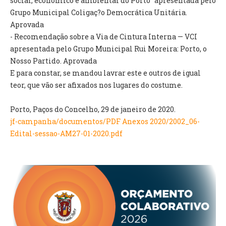
social, económico e ambiental do Porto" apresentada pelo
Grupo Municipal Coligaç?o Democrática Unitária.
Aprovada
O GABINETE
- Recomendação sobre a Via de Cintura Interna — VCI
APOIO AOS DESEMPREGADOS
apresentada pelo Grupo Municipal Rui Moreira: Porto, o
APOIO ÀS EMPRESAS
Nosso Partido. Aprovada
OFERTAS DE EMPREGO
E para constar, se mandou lavrar este e outros de igual
CONTACTO E HORÁRIO GIP
teor, que vão ser afixados nos lugares do costume.
CONTACTOS
Porto, Paços do Concelho, 29 de janeiro de 2020.
jf-campanha/documentos/PDF Anexos 2020/2002_06-
Edital-sessao-AM27-01-2020.pdf