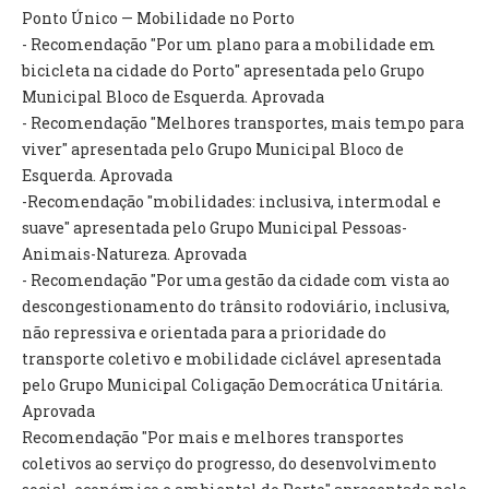
INVENTÁRIO
Ponto Único — Mobilidade no Porto
RECRUTAMENTO PESSOAL
- Recomendação "Por um plano para a mobilidade em
CÓDIGO DE CONDUTA
bicicleta na cidade do Porto" apresentada pelo Grupo
ORÇAMENTO COLABORATIVO
Municipal Bloco de Esquerda. Aprovada
FUNDO DE APOIO AO ASSOCIATIVISMO
- Recomendação "Melhores transportes, mais tempo para
SUBVENÇÕES PÚBLICAS
viver" apresentada pelo Grupo Municipal Bloco de
Esquerda. Aprovada
SERVIÇOS
-Recomendação "mobilidades: inclusiva, intermodal e
suave" apresentada pelo Grupo Municipal Pessoas-
GERAIS
Animais-Natureza. Aprovada
- Recomendação "Por uma gestão da cidade com vista ao
SECRETARIA
descongestionamento do trânsito rodoviário, inclusiva,
CANÍDEOS
não repressiva e orientada para a prioridade do
CEMITÉRIO
transporte coletivo e mobilidade ciclável apresentada
RECENSEAMENTO ELEITORAL
pelo Grupo Municipal Coligação Democrática Unitária.
ATESTADOS
Aprovada
VENDA AMBULANTE
Recomendação "Por mais e melhores transportes
coletivos ao serviço do progresso, do desenvolvimento
EMPREGO (GIP)