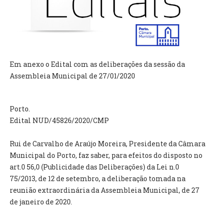
VÍDEOS
AUTARQUIA
CONSTITUIÇÃO
Em anexo o Edital com as deliberações da sessão da
Assembleia Municipal de 27/01/2020
PRESIDENTE
EXECUTIVO E PELOUROS
ASSEMBLEIA DE FREGUESIA
Porto.
GRAVAÇÕES DAS REUNIÕES PÚBLICAS DO EXECUTIVO
Edital NUD/45826/2020/CMP
DOCUMENTOS
Rui de Carvalho de Araújo Moreira, Presidente da Câmara
Municipal do Porto, faz saber, para efeitos do disposto no
ATAS E DOCUMENTOS DA ASSEMBLEIA
art.0 56,0 (Publicidade das Deliberações) da Lei n.0
EDITAIS
75/2013, de 12 de setembro, a deliberação tomada na
REGULAMENTOS E TAXAS
reunião extraordinária da Assembleia Municipal, de 27
PLANO E ORÇAMENTO
de janeiro de 2020.
RELATÓRIO E CONTAS