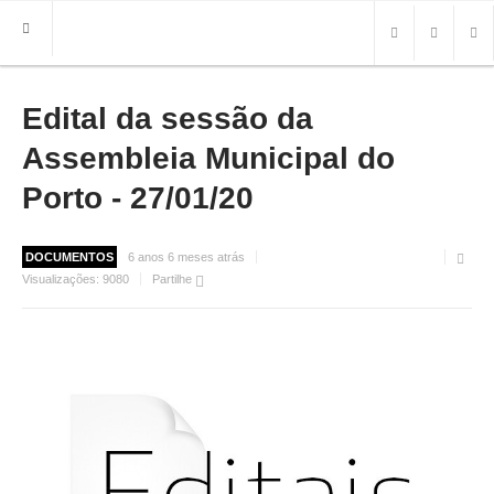
Edital da sessão da
HOME
FREGUESIA
Assembleia Municipal do
INFO
Porto - 27/01/20
HISTÓRIA
MAPA
DOCUMENTOS
6 anos 6 meses atrás
Visualizações:
9080
Partilhe
ROTEIRO TURÍSTICO
TRANSPORTES
CONTACTOS ÚTEIS
IMPRENSA
BRASÃO
FOTOS