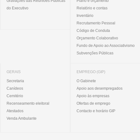
Gravações das Reuniões Públicas
Plano e orçamento
do Executivo
Relatório e contas
Inventário
Recrutamento Pessoal
Código de Conduta
Orçamento Colaborativo
Fundo de Apoio ao Associativismo
Subvenções Públicas
GERAIS
EMPREGO (GIP)
Secretaria
O Gabinete
Canídeos
Apoio aos desempregados
Cemitério
Apoio às empresas
Recenseamento eleitoral
Ofertas de emprego
Atestados
Contacto e horário GIP
Venda Ambulante