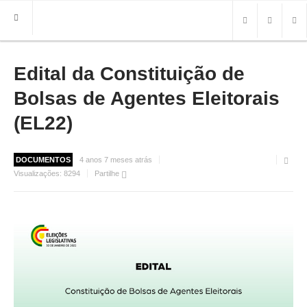
Edital da Constituição de
HOME
FREGUESIA
Bolsas de Agentes Eleitorais
INFO
(EL22)
HISTÓRIA
MAPA
DOCUMENTOS
4 anos 7 meses atrás
Visualizações:
8294
Partilhe
ROTEIRO TURÍSTICO
TRANSPORTES
CONTACTOS ÚTEIS
IMPRENSA
BRASÃO
FOTOS