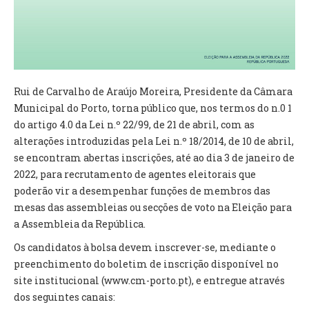
VÍDEOS
AUTARQUIA
CONSTITUIÇÃO
Rui de Carvalho de Araújo Moreira, Presidente da Câmara
Municipal do Porto, torna público que, nos termos do n.0 1
PRESIDENTE
do artigo 4.0 da Lei n.º 22/99, de 21 de abril, com as
EXECUTIVO E PELOUROS
alterações introduzidas pela Lei n.º 18/2014, de 10 de abril,
ASSEMBLEIA DE FREGUESIA
se encontram abertas inscrições, até ao dia 3 de janeiro de
GRAVAÇÕES DAS REUNIÕES PÚBLICAS DO EXECUTIVO
2022, para recrutamento de agentes eleitorais que
poderão vir a desempenhar funções de membros das
DOCUMENTOS
mesas das assembleias ou secções de voto na Eleição para
a Assembleia da República.
ATAS E DOCUMENTOS DA ASSEMBLEIA
Os candidatos à bolsa devem inscrever-se, mediante o
EDITAIS
preenchimento do boletim de inscrição disponível no
REGULAMENTOS E TAXAS
site institucional (www.cm-porto.pt), e entregue através
PLANO E ORÇAMENTO
dos seguintes canais:
RELATÓRIO E CONTAS