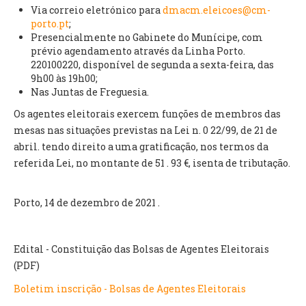
INVENTÁRIO
Via correio eletrónico para
dmacm.eleicoes@cm-
RECRUTAMENTO PESSOAL
porto.pt
;
Presencialmente no Gabinete do Munícipe, com
CÓDIGO DE CONDUTA
prévio agendamento através da Linha Porto.
ORÇAMENTO COLABORATIVO
220100220, disponível de segunda a sexta-feira, das
FUNDO DE APOIO AO ASSOCIATIVISMO
9h00 às 19h00;
SUBVENÇÕES PÚBLICAS
Nas Juntas de Freguesia.
Os agentes eleitorais exercem funções de membros das
SERVIÇOS
mesas nas situações previstas na Lei n. 0 22/99, de 21 de
GERAIS
abril. tendo direito a uma gratificação, nos termos da
referida Lei, no montante de 51 . 93 €, isenta de tributação.
SECRETARIA
CANÍDEOS
Porto, 14 de dezembro de 2021 .
CEMITÉRIO
RECENSEAMENTO ELEITORAL
Edital - Constituição das Bolsas de Agentes Eleitorais
ATESTADOS
(PDF)
VENDA AMBULANTE
Boletim inscrição - Bolsas de Agentes Eleitorais
EMPREGO (GIP)