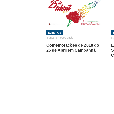
EVENTOS
8 anos 3 meses atrás
8 
Comemorações de 2018 do
E
25 de Abril em Campanhã
S
C