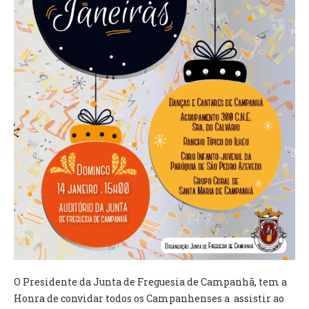
VÍDEOS
AUTARQUIA
CONSTITUIÇÃO
PRESIDENTE
EXECUTIVO E PELOUROS
ASSEMBLEIA DE FREGUESIA
GRAVAÇÕES DAS REUNIÕES PÚBLICAS DO EXECUTIVO
DOCUMENTOS
ATAS E DOCUMENTOS DA ASSEMBLEIA
EDITAIS
REGULAMENTOS E TAXAS
PLANO E ORÇAMENTO
O Presidente da Junta de Freguesia de Campanhã, tem a
RELATÓRIO E CONTAS
Honra de convidar todos os Campanhenses a assistir ao