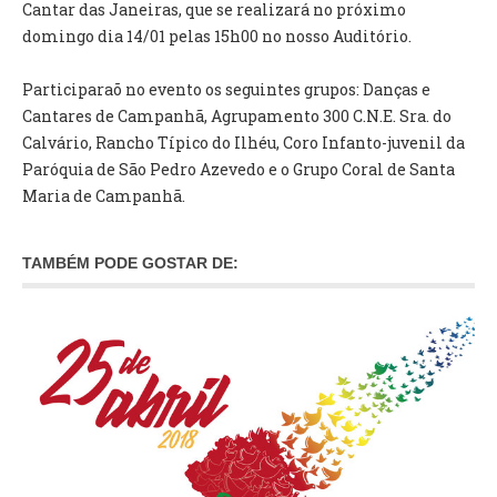
INVENTÁRIO
Cantar das Janeiras, que se realizará no próximo
RECRUTAMENTO PESSOAL
domingo dia 14/01 pelas 15h00 no nosso Auditório.
CÓDIGO DE CONDUTA
ORÇAMENTO COLABORATIVO
Participaraõ no evento os seguintes grupos: Danças e
FUNDO DE APOIO AO ASSOCIATIVISMO
Cantares de Campanhã, Agrupamento 300 C.N.E. Sra. do
SUBVENÇÕES PÚBLICAS
Calvário, Rancho Típico do Ilhéu, Coro Infanto-juvenil da
Paróquia de São Pedro Azevedo e o Grupo Coral de Santa
Maria de Campanhã.
SERVIÇOS
GERAIS
TAMBÉM PODE GOSTAR DE:
SECRETARIA
CANÍDEOS
CEMITÉRIO
RECENSEAMENTO ELEITORAL
ATESTADOS
VENDA AMBULANTE
EMPREGO (GIP)