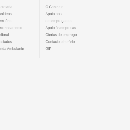
cretaria
O Gabinete
anídeos
Apoio aos
mitério
desempregados
ecenseamento
Apoio às empresas
eitoral
Ofertas de emprego
estados
Contacto e horário
nda Ambulante
GIP