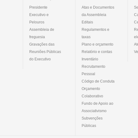
Presidente
Atas e Documentos
Se
Executivo e
da Assembleia
C
Pelouros
Editais
Ce
Assembleia de
Regulamentos e
R
freguesia
taxas
el
Gravações das
Plano e orçamento
At
Reuniões Públicas
Relatório e contas
Ve
do Executivo
Inventário
Recrutamento
Pessoal
Código de Conduta
Orçamento
Colaborativo
Fundo de Apoio ao
Associativismo
Subvenções
Públicas