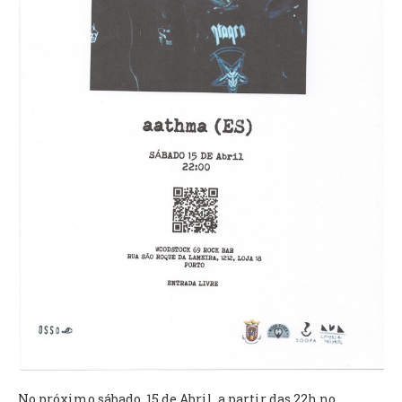
VÍDEOS
AUTARQUIA
CONSTITUIÇÃO
PRESIDENTE
EXECUTIVO E PELOUROS
ASSEMBLEIA DE FREGUESIA
GRAVAÇÕES DAS REUNIÕES PÚBLICAS DO EXECUTIVO
DOCUMENTOS
ATAS E DOCUMENTOS DA ASSEMBLEIA
EDITAIS
REGULAMENTOS E TAXAS
PLANO E ORÇAMENTO
RELATÓRIO E CONTAS
No próximo sábado, 15 de Abril, a partir das 22h no