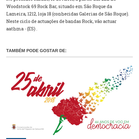
INVENTÁRIO
Woodstock 69 Rock Bar, situado em São Roque da
RECRUTAMENTO PESSOAL
Lameira, 1212, loja 18 (conhecidas Galerias de São Roque).
CÓDIGO DE CONDUTA
Neste ciclo de actuações de bandas Rock, vão actuar
ORÇAMENTO COLABORATIVO
aathma - (ES) .
FUNDO DE APOIO AO ASSOCIATIVISMO
SUBVENÇÕES PÚBLICAS
TAMBÉM PODE GOSTAR DE:
SERVIÇOS
GERAIS
SECRETARIA
CANÍDEOS
CEMITÉRIO
RECENSEAMENTO ELEITORAL
ATESTADOS
VENDA AMBULANTE
EMPREGO (GIP)