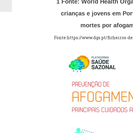
1 Fonte: World Health Org
crianças e jovens em Por
mortes por afogam
Fonte:https://www.dgs.pt/ficheiros-d