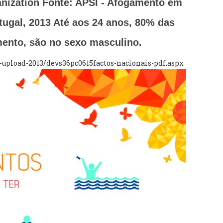
anization Fonte: APSI - Afogamento em
tugal, 2013 Até aos 24 anos, 80% das
ento, são no sexo masculino.
e-upload-2013/devs36pc0615factos-nacionais-pdf.aspx