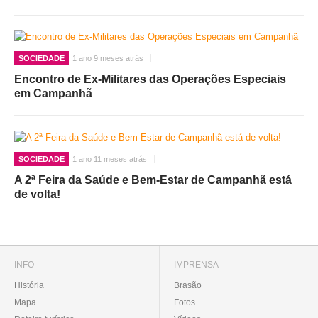
SOCIEDADE
1 ano 9 meses atrás
Encontro de Ex-Militares das Operações Especiais
em Campanhã
SOCIEDADE
1 ano 11 meses atrás
A 2ª Feira da Saúde e Bem-Estar de Campanhã está
de volta!
INFO
IMPRENSA
História
Brasão
Mapa
Fotos