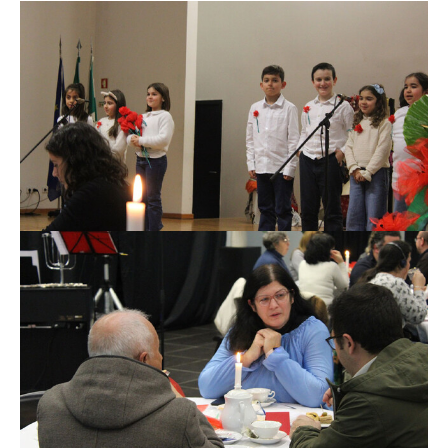
O GABINETE
APOIO AOS DESEMPREGADOS
APOIO ÀS EMPRESAS
OFERTAS DE EMPREGO
CONTACTO E HORÁRIO GIP
CONTACTOS