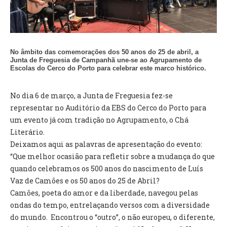
VÍDEOS
AUTARQUIA
CONSTITUIÇÃO
No âmbito das comemorações dos 50 anos do 25 de abril, a
Junta de Freguesia de Campanhã une-se ao Agrupamento de
Escolas do Cerco do Porto para celebrar este marco histórico.
PRESIDENTE
EXECUTIVO E PELOUROS
No dia 6 de março, a Junta de Freguesia fez-se
ASSEMBLEIA DE FREGUESIA
representar no Auditório da EBS do Cerco do Porto para
GRAVAÇÕES DAS REUNIÕES PÚBLICAS DO EXECUTIVO
um evento já com tradição no Agrupamento, o Chá
Literário.
DOCUMENTOS
Deixamos aqui as palavras de apresentação do evento:
“Que melhor ocasião para refletir sobre a mudança do que
quando celebramos os 500 anos do nascimento de Luís
ATAS E DOCUMENTOS DA ASSEMBLEIA
Vaz de Camões e os 50 anos do 25 de Abril?
EDITAIS
Camões, poeta do amor e da liberdade, navegou pelas
REGULAMENTOS E TAXAS
ondas do tempo, entrelaçando versos com a diversidade
PLANO E ORÇAMENTO
do mundo. Encontrou o “outro”, o não europeu, o diferente,
RELATÓRIO E CONTAS