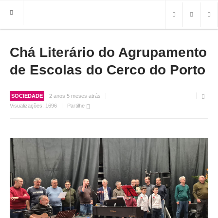
Chá Literário do Agrupamento
HOME
FREGUESIA
de Escolas do Cerco do Porto
INFO
SOCIEDADE
2 anos 5 meses atrás
HISTÓRIA
Visualizações:
1696
Partilhe
MAPA
ROTEIRO TURÍSTICO
TRANSPORTES
CONTACTOS ÚTEIS
IMPRENSA
BRASÃO
FOTOS