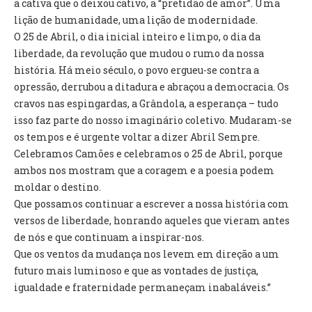
a cativa que o deixou cativo, a “pretidão de amor”. Uma
INVENTÁRIO
lição de humanidade, uma lição de modernidade.
RECRUTAMENTO PESSOAL
O 25 de Abril, o dia inicial inteiro e limpo, o dia da
CÓDIGO DE CONDUTA
liberdade, da revolução que mudou o rumo da nossa
ORÇAMENTO COLABORATIVO
história. Há meio século, o povo ergueu-se contra a
FUNDO DE APOIO AO ASSOCIATIVISMO
opressão, derrubou a ditadura e abraçou a democracia. Os
SUBVENÇÕES PÚBLICAS
cravos nas espingardas, a Grândola, a esperança – tudo
isso faz parte do nosso imaginário coletivo. Mudaram-se
SERVIÇOS
os tempos e é urgente voltar a dizer Abril Sempre.
GERAIS
Celebramos Camões e celebramos o 25 de Abril, porque
ambos nos mostram que a coragem e a poesia podem
moldar o destino.
SECRETARIA
Que possamos continuar a escrever a nossa história com
CANÍDEOS
versos de liberdade, honrando aqueles que vieram antes
CEMITÉRIO
de nós e que continuam a inspirar-nos.
RECENSEAMENTO ELEITORAL
Que os ventos da mudança nos levem em direção a um
ATESTADOS
futuro mais luminoso e que as vontades de justiça,
VENDA AMBULANTE
igualdade e fraternidade permaneçam inabaláveis.”
EMPREGO (GIP)