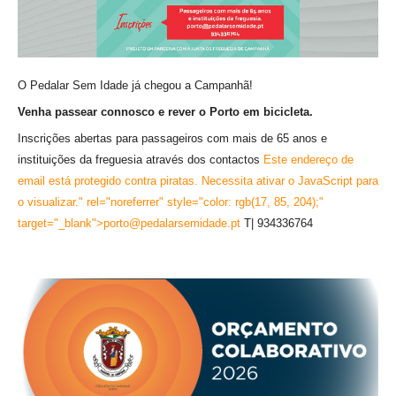
VÍDEOS
AUTARQUIA
O Pedalar Sem Idade já chegou a Campanhã!
CONSTITUIÇÃO
Venha passear connosco e rever o Porto em bicicleta.
PRESIDENTE
Inscrições abertas para passageiros com mais de 65 anos e
EXECUTIVO E PELOUROS
instituições da freguesia através dos contactos
Este endereço de
ASSEMBLEIA DE FREGUESIA
email está protegido contra piratas. Necessita ativar o JavaScript para
GRAVAÇÕES DAS REUNIÕES PÚBLICAS DO EXECUTIVO
o visualizar.
" rel="noreferrer" style="color: rgb(17, 85, 204);"
target="_blank">porto@
pedalarsemidade.pt
T| 934336764
DOCUMENTOS
ATAS E DOCUMENTOS DA ASSEMBLEIA
EDITAIS
REGULAMENTOS E TAXAS
PLANO E ORÇAMENTO
RELATÓRIO E CONTAS