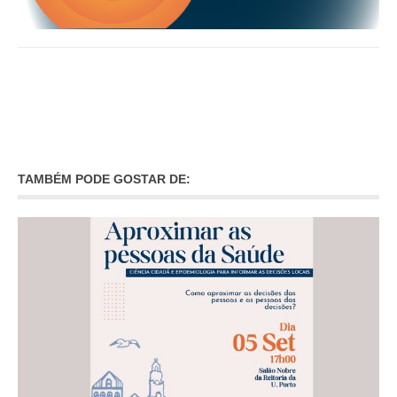
INVENTÁRIO
RECRUTAMENTO PESSOAL
CÓDIGO DE CONDUTA
ORÇAMENTO COLABORATIVO
FUNDO DE APOIO AO ASSOCIATIVISMO
SUBVENÇÕES PÚBLICAS
SERVIÇOS
TAMBÉM PODE GOSTAR DE:
GERAIS
SECRETARIA
CANÍDEOS
CEMITÉRIO
RECENSEAMENTO ELEITORAL
ATESTADOS
VENDA AMBULANTE
EMPREGO (GIP)