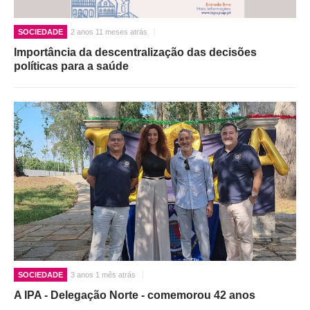
O GABINETE
SOCIEDADE
2 anos 11 meses atrás
APOIO AOS DESEMPREGADOS
Importância da descentralização das decisões
políticas para a saúde
APOIO ÀS EMPRESAS
OFERTAS DE EMPREGO
CONTACTO E HORÁRIO GIP
CONTACTOS
SOCIEDADE
3 anos 1 mês atrás
A IPA - Delegação Norte - comemorou 42 anos