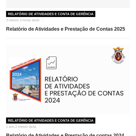
O GABINETE
RELATÓRIO DE ATIVIDADES E CONTA DE GERÊNCIA
3 meses 3 horas atrás
APOIO AOS DESEMPREGADOS
Relatório de Atividades e Prestação de Contas 2025
APOIO ÀS EMPRESAS
OFERTAS DE EMPREGO
CONTACTO E HORÁRIO GIP
CONTACTOS
RELATÓRIO DE ATIVIDADES E CONTA DE GERÊNCIA
1 ano 2 meses atrás
Relatório de Atividades e Prestação de contas 2024