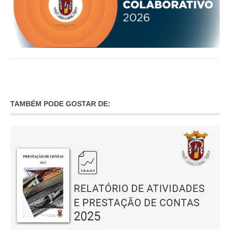
INVENTÁRIO
RECRUTAMENTO PESSOAL
CÓDIGO DE CONDUTA
ORÇAMENTO COLABORATIVO
FUNDO DE APOIO AO ASSOCIATIVISMO
SUBVENÇÕES PÚBLICAS
SERVIÇOS
TAMBÉM PODE GOSTAR DE:
GERAIS
SECRETARIA
CANÍDEOS
CEMITÉRIO
RECENSEAMENTO ELEITORAL
ATESTADOS
VENDA AMBULANTE
EMPREGO (GIP)