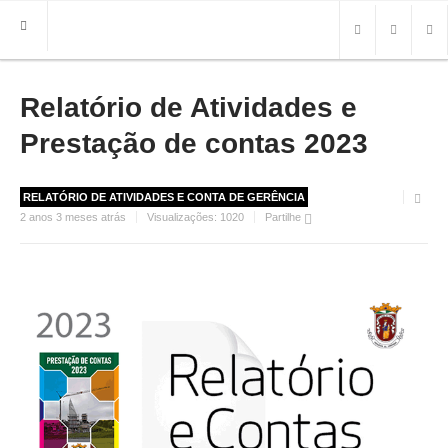
Relatório de Atividades e
HOME
FREGUESIA
Prestação de contas 2023
INFO
RELATÓRIO DE ATIVIDADES E CONTA DE GERÊNCIA
HISTÓRIA
2 anos 3 meses atrás
Visualizações:
1020
Partilhe
MAPA
ROTEIRO TURÍSTICO
TRANSPORTES
CONTACTOS ÚTEIS
IMPRENSA
BRASÃO
FOTOS