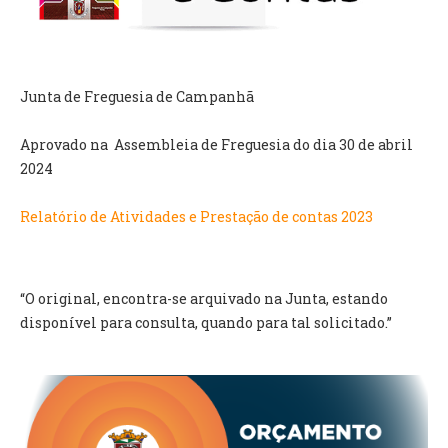
VÍDEOS
AUTARQUIA
Junta de Freguesia de Campanhã
CONSTITUIÇÃO
Aprovado na Assembleia de Freguesia do dia 30 de abril
PRESIDENTE
2024
EXECUTIVO E PELOUROS
ASSEMBLEIA DE FREGUESIA
Relatório de Atividades e Prestação de contas 2023
GRAVAÇÕES DAS REUNIÕES PÚBLICAS DO EXECUTIVO
DOCUMENTOS
“O original, encontra-se arquivado na Junta, estando
disponível para consulta, quando para tal solicitado.”
ATAS E DOCUMENTOS DA ASSEMBLEIA
EDITAIS
REGULAMENTOS E TAXAS
PLANO E ORÇAMENTO
RELATÓRIO E CONTAS