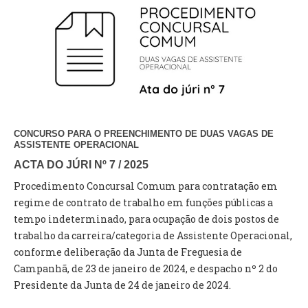
VÍDEOS
AUTARQUIA
CONSTITUIÇÃO
PRESIDENTE
EXECUTIVO E PELOUROS
CONCURSO PARA O PREENCHIMENTO DE DUAS VAGAS DE
ASSEMBLEIA DE FREGUESIA
ASSISTENTE OPERACIONAL
GRAVAÇÕES DAS REUNIÕES PÚBLICAS DO EXECUTIVO
ACTA DO JÚRI Nº 7 / 2025
Procedimento Concursal Comum para contratação em
DOCUMENTOS
regime de contrato de trabalho em funções públicas a
tempo indeterminado, para ocupação de dois postos de
ATAS E DOCUMENTOS DA ASSEMBLEIA
trabalho da carreira/categoria de Assistente Operacional,
EDITAIS
conforme deliberação da Junta de Freguesia de
REGULAMENTOS E TAXAS
Campanhã, de 23 de janeiro de 2024, e despacho nº 2 do
PLANO E ORÇAMENTO
Presidente da Junta de 24 de janeiro de 2024.
RELATÓRIO E CONTAS