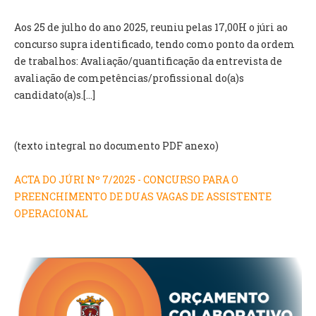
INVENTÁRIO
RECRUTAMENTO PESSOAL
Aos 25 de julho do ano 2025, reuniu pelas 17,00H o júri ao
CÓDIGO DE CONDUTA
concurso supra identificado, tendo como ponto da ordem
ORÇAMENTO COLABORATIVO
de trabalhos: Avaliação/quantificação da entrevista de
FUNDO DE APOIO AO ASSOCIATIVISMO
avaliação de competências/profissional do(a)s
SUBVENÇÕES PÚBLICAS
candidato(a)s.[...]
SERVIÇOS
(texto integral no documento PDF anexo)
GERAIS
ACTA DO JÚRI Nº 7/2025 - CONCURSO PARA O
SECRETARIA
PREENCHIMENTO DE DUAS VAGAS DE ASSISTENTE
CANÍDEOS
OPERACIONAL
CEMITÉRIO
RECENSEAMENTO ELEITORAL
ATESTADOS
VENDA AMBULANTE
EMPREGO (GIP)