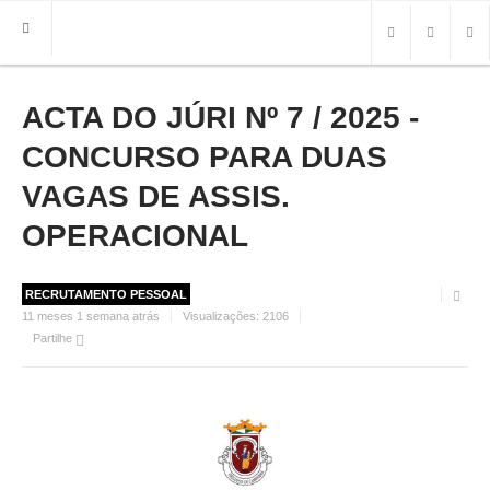
ACTA DO JÚRI Nº 7 / 2025 -
HOME
FREGUESIA
CONCURSO PARA DUAS
INFO
VAGAS DE ASSIS.
OPERACIONAL
HISTÓRIA
MAPA
ROTEIRO TURÍSTICO
RECRUTAMENTO PESSOAL
TRANSPORTES
11 meses 1 semana atrás
Visualizações:
2106
CONTACTOS ÚTEIS
Partilhe
IMPRENSA
BRASÃO
FOTOS