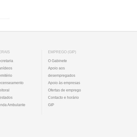
ERAIS
EMPREGO (GIP)
cretaria
O Gabinete
anídeos
Apoio aos
mitério
desempregados
ecenseamento
Apoio às empresas
eitoral
Ofertas de emprego
estados
Contacto e horário
nda Ambulante
GIP