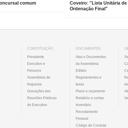
oncursal comum
Coveiro: "Lista Unitária de
Ordenação Final"
CONSTITUIÇÃO
DOCUMENTOS
G
Presidente
Atas e Documentos
Se
Executivo e
da Assembleia
C
Pelouros
Editais
Ce
Assembleia de
Regulamentos e
R
freguesia
taxas
el
Gravações das
Plano e orçamento
At
Reuniões Públicas
Relatório e contas
Ve
do Executivo
Inventário
Recrutamento
Pessoal
Código de Conduta