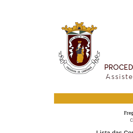
Fre
C
Lista das Co