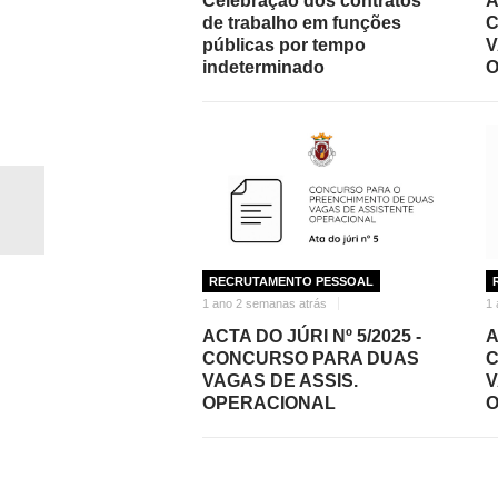
Celebração dos contratos
A
de trabalho em funções
C
públicas por tempo
V
indeterminado
O
RECRUTAMENTO PESSOAL
1 ano 2 semanas atrás
1 
ACTA DO JÚRI Nº 5/2025 -
A
CONCURSO PARA DUAS
C
VAGAS DE ASSIS.
V
OPERACIONAL
O