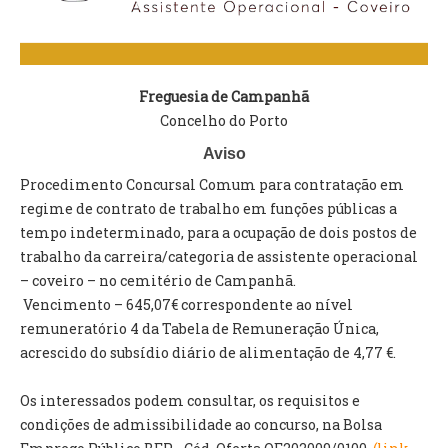
VÍDEOS
AUTARQUIA
Freguesia de Campanhã
CONSTITUIÇÃO
Concelho do Porto
Aviso
PRESIDENTE
EXECUTIVO E PELOUROS
Procedimento Concursal Comum para contratação em
ASSEMBLEIA DE FREGUESIA
regime de contrato de trabalho em funções públicas a
GRAVAÇÕES DAS REUNIÕES PÚBLICAS DO EXECUTIVO
tempo indeterminado, para a ocupação de dois postos de
trabalho da carreira/categoria de assistente operacional
DOCUMENTOS
– coveiro – no cemitério de Campanhã.
Vencimento – 645,07€ correspondente ao nível
remuneratório 4 da Tabela de Remuneração Única,
ATAS E DOCUMENTOS DA ASSEMBLEIA
acrescido do subsídio diário de alimentação de 4,77 €.
EDITAIS
REGULAMENTOS E TAXAS
Os interessados podem consultar, os requisitos e
PLANO E ORÇAMENTO
condições de admissibilidade ao concurso, na Bolsa
RELATÓRIO E CONTAS