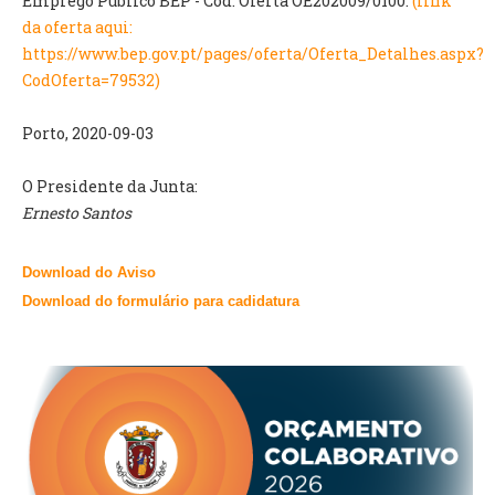
Emprego Público BEP - Cód. Oferta OE202009/0100.
(link
INVENTÁRIO
da oferta aqui:
RECRUTAMENTO PESSOAL
https://www.bep.gov.pt/pages/oferta/Oferta_Detalhes.aspx?
CÓDIGO DE CONDUTA
CodOferta=79532)
ORÇAMENTO COLABORATIVO
FUNDO DE APOIO AO ASSOCIATIVISMO
Porto, 2020-09-03
SUBVENÇÕES PÚBLICAS
O Presidente da Junta:
SERVIÇOS
Ernesto Santos
GERAIS
Download do Aviso
SECRETARIA
Download do formulário para cadidatura
CANÍDEOS
CEMITÉRIO
RECENSEAMENTO ELEITORAL
ATESTADOS
VENDA AMBULANTE
EMPREGO (GIP)