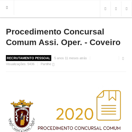
Procedimento Concursal
HOME
FREGUESIA
Comum Assi. Oper. - Coveiro
INFO
RECRUTAMENTO PESSOAL
5 anos 11 meses atrás
HISTÓRIA
Visualizações:
5436
Partilhe
MAPA
ROTEIRO TURÍSTICO
TRANSPORTES
CONTACTOS ÚTEIS
IMPRENSA
BRASÃO
FOTOS