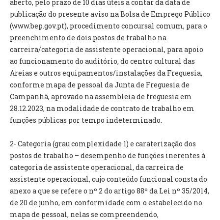
aberto, pelo prazo de 10 dias úteis a contar da data de
INVENTÁRIO
publicação do presente aviso na Bolsa de Emprego Público
RECRUTAMENTO PESSOAL
(www.bep.gov.pt), procedimento concursal comum, para o
CÓDIGO DE CONDUTA
preenchimento de dois postos de trabalho na
ORÇAMENTO COLABORATIVO
carreira/categoria de assistente operacional, para apoio
FUNDO DE APOIO AO ASSOCIATIVISMO
ao funcionamento do auditório, do centro cultural das
SUBVENÇÕES PÚBLICAS
Areias e outros equipamentos/instalações da Freguesia,
conforme mapa de pessoal da Junta de Freguesia de
SERVIÇOS
Campanhã, aprovado na assembleia de freguesia em
GERAIS
28.12.2023, na modalidade de contrato de trabalho em
funções públicas por tempo indeterminado.
SECRETARIA
2- Categoria (grau complexidade 1) e caraterização dos
CANÍDEOS
postos de trabalho – desempenho de funções inerentes à
CEMITÉRIO
categoria de assistente operacional, da carreira de
RECENSEAMENTO ELEITORAL
assistente operacional, cujo conteúdo funcional consta do
ATESTADOS
anexo a que se refere o nº 2 do artigo 88º da Lei nº 35/2014,
VENDA AMBULANTE
de 20 de junho, em conformidade com o estabelecido no
mapa de pessoal, nelas se compreendendo,
EMPREGO (GIP)