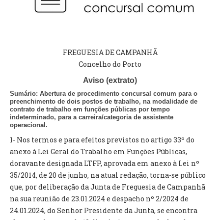
VÍDEOS
AUTARQUIA
CONSTITUIÇÃO
FREGUESIA DE CAMPANHÃ
Concelho do Porto
PRESIDENTE
Aviso (extrato)
EXECUTIVO E PELOUROS
Sumário:
Abertura de procedimento concursal comum para o
ASSEMBLEIA DE FREGUESIA
preenchimento de dois postos de trabalho, na modalidade de
contrato de trabalho em funções públicas por tempo
GRAVAÇÕES DAS REUNIÕES PÚBLICAS DO EXECUTIVO
indeterminado, para a carreira/categoria de assistente
operacional.
DOCUMENTOS
1- Nos termos e para efeitos previstos no artigo 33º do
anexo à Lei Geral do Trabalho em Funções Públicas,
doravante designada LTFP, aprovada em anexo à Lei nº
ATAS E DOCUMENTOS DA ASSEMBLEIA
35/2014, de 20 de junho, na atual redação, torna-se público
EDITAIS
que, por deliberação da Junta de Freguesia de Campanhã
REGULAMENTOS E TAXAS
na sua reunião de 23.01.2024 e despacho nº 2/2024 de
PLANO E ORÇAMENTO
24.01.2024, do Senhor Presidente da Junta, se encontra
RELATÓRIO E CONTAS