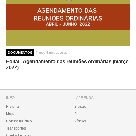
DOCUMENTOS
4 anos 5 meses atrás
Edital - Agendamento das reuniões ordinárias (março
2022)
INFO
IMPRENSA
História
Brasão
Mapa
Fotos
Roteiro turístico
Vídeos
Transportes
Contactos úteis