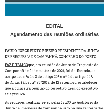
VÍDEOS
AUTARQUIA
CONSTITUIÇÃO
EDITAL
Agendamento das reuniões ordinárias
PRESIDENTE
EXECUTIVO E PELOUROS
ASSEMBLEIA DE FREGUESIA
PAULO JORGE PINTO RIBEIRO
PRESIDENTE DA JUNTA
GRAVAÇÕES DAS REUNIÕES PÚBLICAS DO EXECUTIVO
DE FREGUESIA DE CAMPANHÃ, CONCELHO DO PORTO:
FAZ PÚBLICO
que, em reunião da Junta de Freguesia de
DOCUMENTOS
Campanhã de 21 de outubro de 2021, foi deliberado, ao
abrigo dos nºs 2 e 3 do artigo 20º e nº 2 do artigo 49º,
ATAS E DOCUMENTOS DA ASSEMBLEIA
do
Anexo I
à Lei nº 75/2013, de 12 setembro, estabelecer
EDITAIS
que a primeira reunião do respetivo mês, do executivo
REGULAMENTOS E TAXAS
seja pública.
PLANO E ORÇAMENTO
As reuniões, realizar-se-ão pelas 18h30 no Auditório da
RELATÓRIO E CONTAS
Junta de Freguesia de Campanhã, sito na Rua Ferreira dos