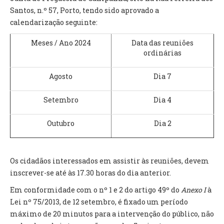
INVENTÁRIO
Santos, n.º 57, Porto, tendo sido aprovado a
RECRUTAMENTO PESSOAL
calendarização seguinte:
CÓDIGO DE CONDUTA
ORÇAMENTO COLABORATIVO
Meses / Ano 2024
Data das reuniões
FUNDO DE APOIO AO ASSOCIATIVISMO
ordinárias
SUBVENÇÕES PÚBLICAS
Agosto
Dia 7
SERVIÇOS
Setembro
Dia 4
GERAIS
Outubro
Dia 2
SECRETARIA
CANÍDEOS
CEMITÉRIO
Os cidadãos interessados em assistir às reuniões, devem
RECENSEAMENTO ELEITORAL
inscrever-se até às 17.30 horas do dia anterior.
ATESTADOS
Em conformidade com o nº 1 e 2 do artigo 49º do
Anexo I
à
VENDA AMBULANTE
Lei nº 75/2013, de 12 setembro, é fixado um período
máximo de 20 minutos para a intervenção do público, não
EMPREGO (GIP)