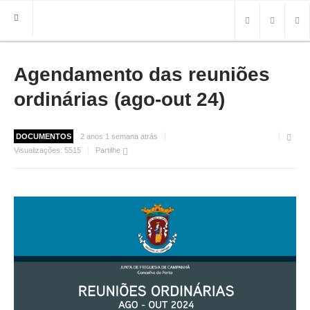
Agendamento das reuniões
HOME
FREGUESIA
ordinárias (ago-out 24)
INFO
DOCUMENTOS
2 anos 1 semana atrás
HISTÓRIA
Visualizações:
5515
Partilhe
MAPA
ROTEIRO TURÍSTICO
TRANSPORTES
CONTACTOS ÚTEIS
IMPRENSA
BRASÃO
FOTOS