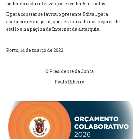
podendo cada intervenção exceder 5 minutos.
E para constar se lavrou o presente Edital, para
O GABINETE
conhecimento geral, que será afixado nos lugares de
APOIO AOS DESEMPREGADOS
estilo e na página da Internet da autarquia.
APOIO ÀS EMPRESAS
OFERTAS DE EMPREGO
CONTACTO E HORÁRIO GIP
Porto, 14 de março de 2023
CONTACTOS
O Presidente da Junta
Paulo Ribeiro