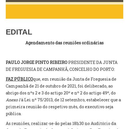
VÍDEOS
AUTARQUIA
CONSTITUIÇÃO
EDITAL
Agendamento das reuniões ordinárias
PRESIDENTE
EXECUTIVO E PELOUROS
ASSEMBLEIA DE FREGUESIA
PAULO JORGE PINTO RIBEIRO
PRESIDENTE DA JUNTA
GRAVAÇÕES DAS REUNIÕES PÚBLICAS DO EXECUTIVO
DE FREGUESIA DE CAMPANHÃ, CONCELHO DO PORTO:
FAZ PÚBLICO
que, em reunião da Junta de Freguesia de
DOCUMENTOS
Campanhã de 21 de outubro de 2021, foi deliberado, ao
abrigo dos nºs 2 e 3 do artigo 20º e nº 2 do artigo 49º, do
ATAS E DOCUMENTOS DA ASSEMBLEIA
Anexo I
à Lei nº 75/2013, de 12 setembro, estabelecer que a
EDITAIS
primeira reunião do respetivo mês, do executivo seja
REGULAMENTOS E TAXAS
pública.
PLANO E ORÇAMENTO
As reuniões, realizar-se-ão pelas 18h30 no Auditório da
RELATÓRIO E CONTAS