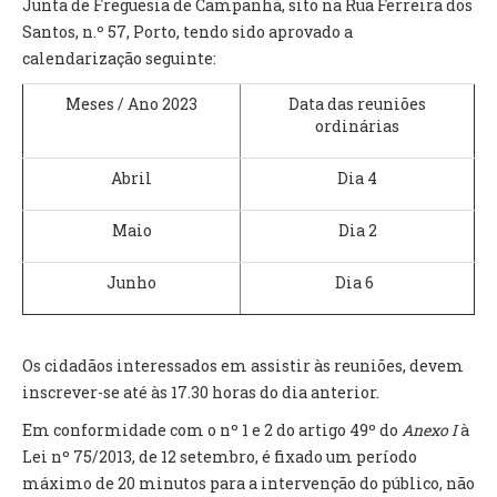
Junta de Freguesia de Campanhã, sito na Rua Ferreira dos
INVENTÁRIO
Santos, n.º 57, Porto, tendo sido aprovado a
RECRUTAMENTO PESSOAL
calendarização seguinte:
CÓDIGO DE CONDUTA
ORÇAMENTO COLABORATIVO
Meses / Ano 2023
Data das reuniões
FUNDO DE APOIO AO ASSOCIATIVISMO
ordinárias
SUBVENÇÕES PÚBLICAS
Abril
Dia 4
SERVIÇOS
Maio
Dia 2
GERAIS
Junho
Dia 6
SECRETARIA
CANÍDEOS
CEMITÉRIO
Os cidadãos interessados em assistir às reuniões, devem
RECENSEAMENTO ELEITORAL
inscrever-se até às 17.30 horas do dia anterior.
ATESTADOS
Em conformidade com o nº 1 e 2 do artigo 49º do
Anexo I
à
VENDA AMBULANTE
Lei nº 75/2013, de 12 setembro, é fixado um período
máximo de 20 minutos para a intervenção do público, não
EMPREGO (GIP)