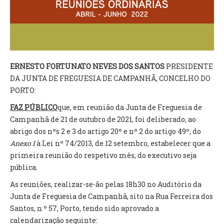
VÍDEOS
AUTARQUIA
CONSTITUIÇÃO
ERNESTO FORTUNATO NEVES DOS SANTOS
PRESIDENTE
DA JUNTA DE FREGUESIA DE CAMPANHÃ, CONCELHO DO
PRESIDENTE
PORTO:
EXECUTIVO E PELOUROS
ASSEMBLEIA DE FREGUESIA
FAZ PÚBLICO
que, em reunião da Junta de Freguesia de
GRAVAÇÕES DAS REUNIÕES PÚBLICAS DO EXECUTIVO
Campanhã de 21 de outubro de 2021, foi deliberado, ao
abrigo dos nºs 2 e 3 do artigo 20º e nº 2 do artigo 49º, do
DOCUMENTOS
Anexo I
à Lei nº 74/2013, de 12 setembro, estabelecer que a
primeira reunião do respetivo mês, do executivo seja
pública.
ATAS E DOCUMENTOS DA ASSEMBLEIA
EDITAIS
As reuniões, realizar-se-ão pelas 18h30 no Auditório da
REGULAMENTOS E TAXAS
Junta de Freguesia de Campanhã, sito na Rua Ferreira dos
PLANO E ORÇAMENTO
Santos, n.º 57, Porto, tendo sido aprovado a
RELATÓRIO E CONTAS
calendarização seguinte: