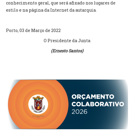
conhecimento geral, que será afixado nos lugares de
estilo e na página da Internet da autarquia.
O GABINETE
APOIO AOS DESEMPREGADOS
APOIO ÀS EMPRESAS
Porto, 03 de Março de 2022
OFERTAS DE EMPREGO
O Presidente da Junta
CONTACTO E HORÁRIO GIP
(Ernesto Santos)
CONTACTOS