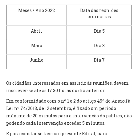
INVENTÁRIO
RECRUTAMENTO PESSOAL
Meses / Ano 2022
Data das reuniões
ordinárias
CÓDIGO DE CONDUTA
ORÇAMENTO COLABORATIVO
Abril
Dia 5
FUNDO DE APOIO AO ASSOCIATIVISMO
SUBVENÇÕES PÚBLICAS
Maio
Dia 3
SERVIÇOS
Junho
Dia 7
GERAIS
Os cidadãos interessados em assistir às reuniões, devem
SECRETARIA
inscrever-se até às 17.30 horas do dia anterior.
CANÍDEOS
CEMITÉRIO
Em conformidade com o nº 1 e 2 do artigo 49º do
Anexo I
à
RECENSEAMENTO ELEITORAL
Lei nº 74/2013, de 12 setembro, é fixado um período
ATESTADOS
máximo de 20 minutos para a intervenção do público, não
VENDA AMBULANTE
podendo cada intervenção exceder 5 minutos.
E para constar se lavrou o presente Edital, para
EMPREGO (GIP)