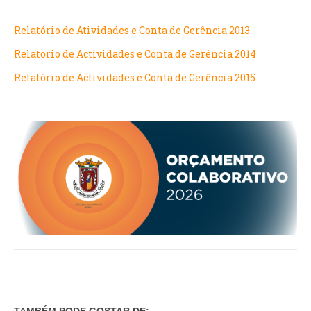
VÍDEOS
Relatório de Atividades e Conta de Gerência 2013
AUTARQUIA
Relatorio de Actividades e Conta de Gerência 2014
CONSTITUIÇÃO
Relatório de Actividades e Conta de Gerência 2015
PRESIDENTE
EXECUTIVO E PELOUROS
ASSEMBLEIA DE FREGUESIA
GRAVAÇÕES DAS REUNIÕES PÚBLICAS DO EXECUTIVO
DOCUMENTOS
ATAS E DOCUMENTOS DA ASSEMBLEIA
EDITAIS
REGULAMENTOS E TAXAS
PLANO E ORÇAMENTO
RELATÓRIO E CONTAS