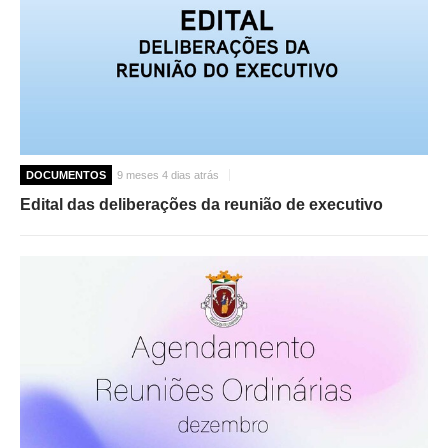
O GABINETE
APOIO AOS DESEMPREGADOS
APOIO ÀS EMPRESAS
OFERTAS DE EMPREGO
CONTACTO E HORÁRIO GIP
DOCUMENTOS
9 meses 4 dias atrás
CONTACTOS
Edital das deliberações da reunião de executivo