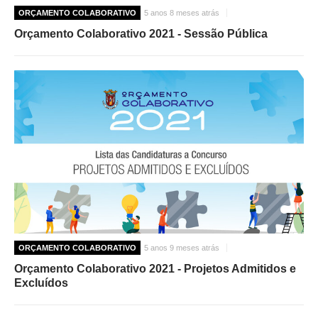
ORÇAMENTO COLABORATIVO
5 anos 8 meses atrás
Orçamento Colaborativo 2021 - Sessão Pública
O GABINETE
APOIO AOS DESEMPREGADOS
APOIO ÀS EMPRESAS
OFERTAS DE EMPREGO
CONTACTO E HORÁRIO GIP
CONTACTOS
ORÇAMENTO COLABORATIVO
5 anos 9 meses atrás
Orçamento Colaborativo 2021 - Projetos Admitidos e
Excluídos