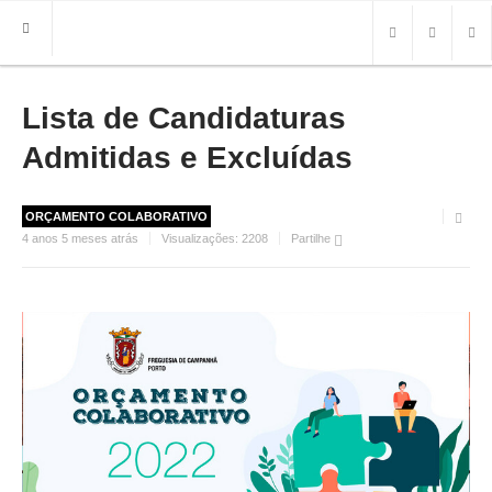
Lista de Candidaturas
HOME
FREGUESIA
Admitidas e Excluídas
INFO
ORÇAMENTO COLABORATIVO
HISTÓRIA
4 anos 5 meses atrás
Visualizações:
2208
Partilhe
MAPA
ROTEIRO TURÍSTICO
TRANSPORTES
CONTACTOS ÚTEIS
IMPRENSA
BRASÃO
FOTOS