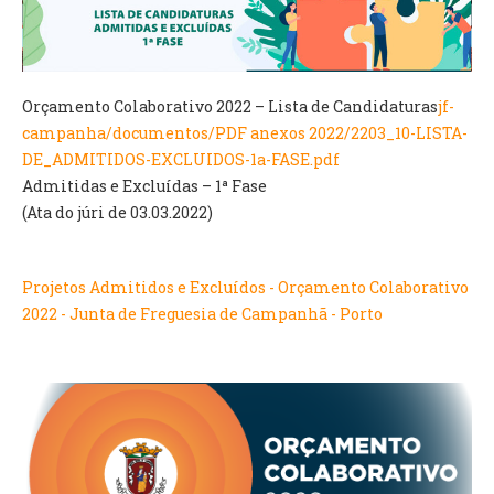
VÍDEOS
AUTARQUIA
Orçamento Colaborativo 2022 – Lista de Candidaturas
jf-
CONSTITUIÇÃO
campanha/documentos/PDF anexos 2022/2203_10-LISTA-
DE_ADMITIDOS-EXCLUIDOS-1a-FASE.pdf
PRESIDENTE
Admitidas e Excluídas – 1ª Fase
EXECUTIVO E PELOUROS
(Ata do júri de 03.03.2022)
ASSEMBLEIA DE FREGUESIA
GRAVAÇÕES DAS REUNIÕES PÚBLICAS DO EXECUTIVO
Projetos Admitidos e Excluídos - Orçamento Colaborativo
DOCUMENTOS
2022 - Junta de Freguesia de Campanhã - Porto
ATAS E DOCUMENTOS DA ASSEMBLEIA
EDITAIS
REGULAMENTOS E TAXAS
PLANO E ORÇAMENTO
RELATÓRIO E CONTAS