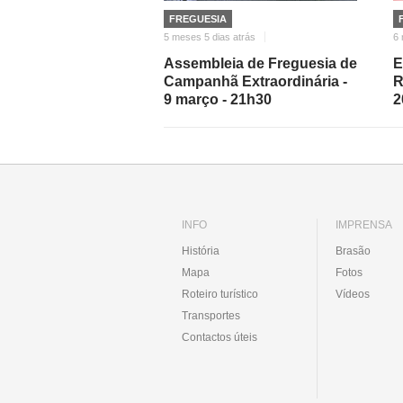
FREGUESIA
5 meses 5 dias atrás
6 
Assembleia de Freguesia de
E
Campanhã Extraordinária -
R
9 março - 21h30
2
INFO
IMPRENSA
História
Brasão
Mapa
Fotos
Roteiro turístico
Vídeos
Transportes
Contactos úteis