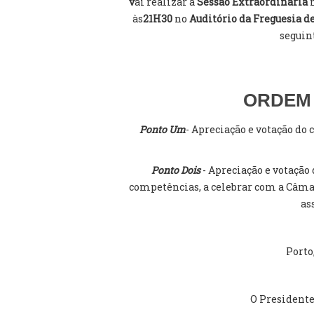
v
ai realizar a
Sessão Extraordinária
n
às
21H30
no
Auditório da
Freguesia 
seguin
ORDEM
Ponto Um
- Apreciação e votação do
Ponto Dois
- Apreciação e votação
competências, a celebrar com a Câmar
as
Porto
O Presidente