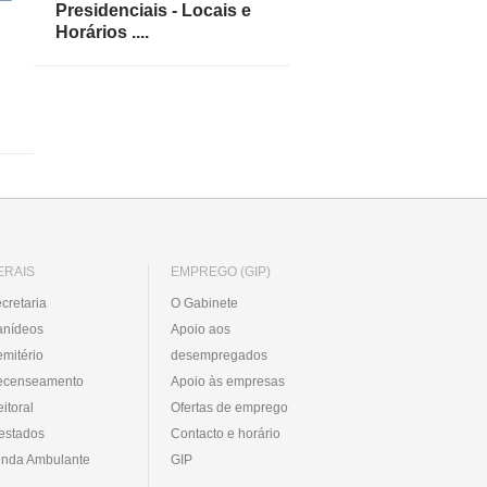
Presidenciais - Locais e
Horários ....
ERAIS
EMPREGO (GIP)
cretaria
O Gabinete
anídeos
Apoio aos
mitério
desempregados
ecenseamento
Apoio às empresas
eitoral
Ofertas de emprego
estados
Contacto e horário
nda Ambulante
GIP