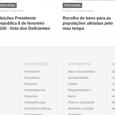
FREGUESIA
FREGUESIA
meses 6 dias atrás
6 meses 1 semana atrás
leições Presidente
Recolha de bens para as
epublica 8 de fevereiro
populações afetadas pelo
026 - Voto dos Deficientes
mau tempo
CONSTITUIÇÃO
DOCUMENTOS
G
Presidente
Atas e Documentos
Se
Executivo e
da Assembleia
C
Pelouros
Editais
Ce
Assembleia de
Regulamentos e
R
freguesia
taxas
el
Gravações das
Plano e orçamento
At
Reuniões Públicas
Relatório e contas
Ve
do Executivo
Inventário