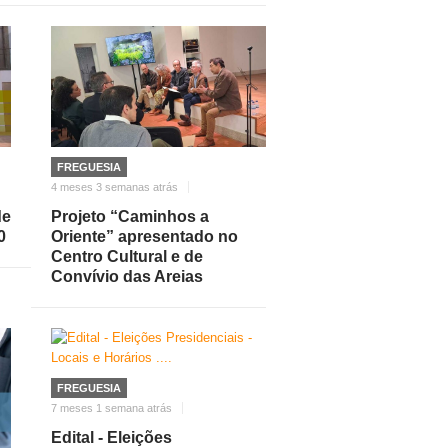
FREGUESIA
4 meses 3 semanas atrás
de
Projeto “Caminhos a
0
Oriente” apresentado no
Centro Cultural e de
Convívio das Areias
FREGUESIA
7 meses 1 semana atrás
Edital - Eleições