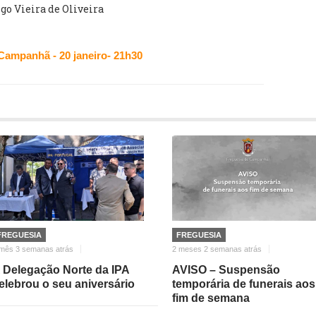
go Vieira de Oliveira
Campanhã - 20 janeiro- 21h30
FREGUESIA
FREGUESIA
mês 3 semanas atrás
2 meses 2 semanas atrás
 Delegação Norte da IPA
AVISO – Suspensão
elebrou o seu aniversário
temporária de funerais aos
fim de semana