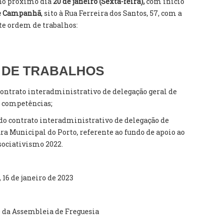
o próximo dia
20 de janeiro (Sexta-feira),
com início
de Campanhã
, sito à Rua Ferreira dos Santos, 57, com a
te ordem de trabalhos:
 DE TRABALHOS
 contrato interadministrativo de delegação geral de
competências;
 do contrato interadministrativo de delegação de
a Municipal do Porto, referente ao fundo de apoio ao
sociativismo 2022.
, 16 de janeiro de 2023
 da Assembleia de Freguesia