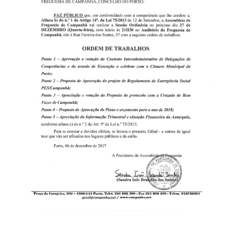
VÍDEOS
AUTARQUIA
CONSTITUIÇÃO
PRESIDENTE
EXECUTIVO E PELOUROS
ASSEMBLEIA DE FREGUESIA
GRAVAÇÕES DAS REUNIÕES PÚBLICAS DO EXECUTIVO
DOCUMENTOS
ATAS E DOCUMENTOS DA ASSEMBLEIA
EDITAIS
REGULAMENTOS E TAXAS
PLANO E ORÇAMENTO
RELATÓRIO E CONTAS