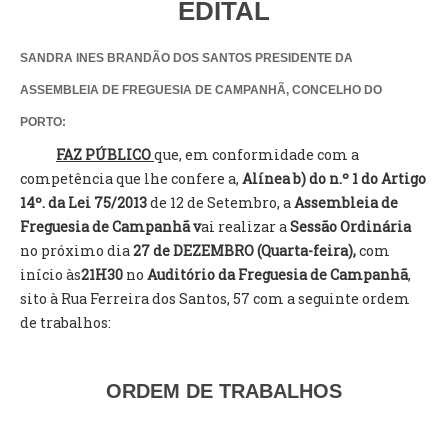
EDITAL
INVENTÁRIO
RECRUTAMENTO PESSOAL
CÓDIGO DE CONDUTA
SANDRA INES BRANDÃO DOS SANTOS
PRESIDENTE DA
ORÇAMENTO COLABORATIVO
ASSEMBLEIA DE FREGUESIA DE CAMPANHÃ, CONCELHO DO
FUNDO DE APOIO AO ASSOCIATIVISMO
PORTO:
SUBVENÇÕES PÚBLICAS
FAZ PÚBLICO
que, em conformidade com a
SERVIÇOS
competência que lhe confere a,
Alínea b) do n.º 1 do Artigo
14º. da Lei 75/2013
de 12 de Setembro, a
Assembleia de
GERAIS
Freguesia de Campanhã v
ai realizar a
Sessão Ordinária
no próximo dia
27 de DEZEMBRO (Quarta-feira),
com
SECRETARIA
início às
21H30
no
Auditório da
Freguesia de Campanhã
,
CANÍDEOS
sito à Rua Ferreira dos Santos, 57 com a seguinte ordem
CEMITÉRIO
de trabalhos:
RECENSEAMENTO ELEITORAL
ATESTADOS
ORDEM DE TRABALHOS
VENDA AMBULANTE
EMPREGO (GIP)