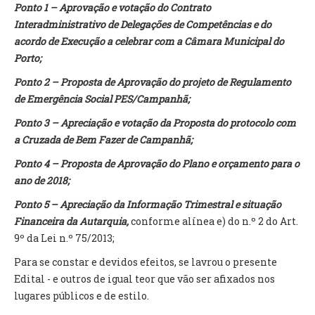
Ponto 1 – Aprovação e votação do Contrato
Interadministrativo de Delegações de Competências e do
O GABINETE
acordo de Execução a celebrar com a Câmara Municipal do
APOIO AOS DESEMPREGADOS
Porto;
APOIO ÀS EMPRESAS
Ponto 2 – Proposta de Aprovação do projeto de Regulamento
OFERTAS DE EMPREGO
de Emergência Social PES/Campanhã;
CONTACTO E HORÁRIO GIP
Ponto 3 – Apreciação e votação da Proposta do protocolo com
CONTACTOS
a Cruzada de Bem Fazer de Campanhã;
Ponto 4 – Proposta de Aprovação do Plano e orçamento para o
ano de 2018;
Ponto 5 – Apreciação da Informação Trimestral e situação
Financeira da Autarquia,
conforme alínea e) do n.º 2 do Art.
9º da Lei n.º 75/2013;
Para se constar e devidos efeitos, se lavrou o presente
Edital - e outros de igual teor que vão ser afixados nos
lugares públicos e de estilo.