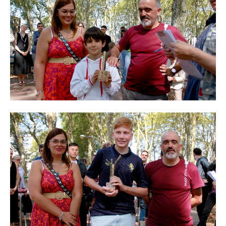
O GABINETE
APOIO AOS DESEMPREGADOS
APOIO ÀS EMPRESAS
OFERTAS DE EMPREGO
CONTACTO E HORÁRIO GIP
CONTACTOS