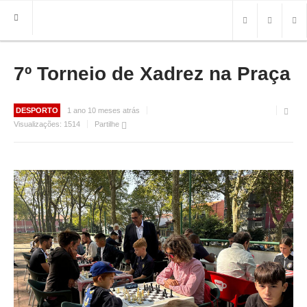
7º Torneio de Xadrez na Praça
HOME
FREGUESIA
INFO
DESPORTO
1 ano 10 meses atrás
Visualizações:
1514
Partilhe
HISTÓRIA
MAPA
ROTEIRO TURÍSTICO
TRANSPORTES
CONTACTOS ÚTEIS
IMPRENSA
BRASÃO
FOTOS