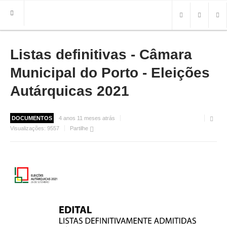
Listas definitivas - Câmara
HOME
FREGUESIA
Municipal do Porto - Eleições
INFO
Autárquicas 2021
HISTÓRIA
MAPA
DOCUMENTOS
4 anos 11 meses atrás
Visualizações:
9557
Partilhe
ROTEIRO TURÍSTICO
TRANSPORTES
CONTACTOS ÚTEIS
IMPRENSA
BRASÃO
FOTOS