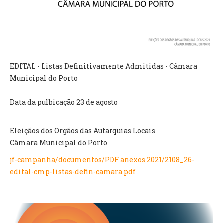
VÍDEOS
AUTARQUIA
CONSTITUIÇÃO
EDITAL - Listas Definitivamente Admitidas - Câmara
Municipal do Porto
PRESIDENTE
EXECUTIVO E PELOUROS
Data da pulbicação 23 de agosto
ASSEMBLEIA DE FREGUESIA
GRAVAÇÕES DAS REUNIÕES PÚBLICAS DO EXECUTIVO
Eleiçãos dos Orgãos das Autarquias Locais
DOCUMENTOS
Câmara Municipal do Porto
jf-campanha/documentos/PDF anexos 2021/2108_26-
ATAS E DOCUMENTOS DA ASSEMBLEIA
edital-cmp-listas-defin-camara.pdf
EDITAIS
REGULAMENTOS E TAXAS
PLANO E ORÇAMENTO
RELATÓRIO E CONTAS