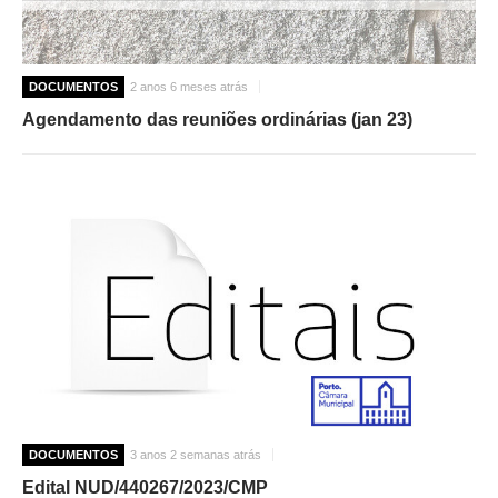
O GABINETE
APOIO AOS DESEMPREGADOS
DOCUMENTOS
2 anos 6 meses atrás
APOIO ÀS EMPRESAS
Agendamento das reuniões ordinárias (jan 23)
OFERTAS DE EMPREGO
CONTACTO E HORÁRIO GIP
CONTACTOS
DOCUMENTOS
3 anos 2 semanas atrás
Edital NUD/440267/2023/CMP