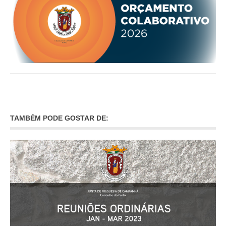
INVENTÁRIO
RECRUTAMENTO PESSOAL
CÓDIGO DE CONDUTA
ORÇAMENTO COLABORATIVO
FUNDO DE APOIO AO ASSOCIATIVISMO
SUBVENÇÕES PÚBLICAS
SERVIÇOS
GERAIS
TAMBÉM PODE GOSTAR DE:
SECRETARIA
CANÍDEOS
CEMITÉRIO
RECENSEAMENTO ELEITORAL
ATESTADOS
VENDA AMBULANTE
EMPREGO (GIP)