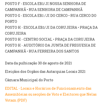
INVENTÁRIO
POSTO F - ESCOLA EB1/JI NOSSA SENHORA DE
RECRUTAMENTO PESSOAL
CAMPANHÃ • RUA SENHORA DE CAMPANHÃ
CÓDIGO DE CONDUTA
POSTO G - ESCOLA EB1 /JI DO CERCO • RUA CERCO DO
ORÇAMENTO COLABORATIVO
PORTO
FUNDO DE APOIO AO ASSOCIATIVISMO
POSTO H - ESCOLA EB1/JI DA CORUJEIRA • PRAÇA DA
SUBVENÇÕES PÚBLICAS
CORUJEIRA
POSTO H - CENTRO SOCIAL • PRAÇA DA CORUJEIRA
SERVIÇOS
POSTO H - AUDITÓRIO DA JUNTA DE FREGUESIA DE
CAMPANHÃ • RUA FERREIRA DOS SANTOS
GERAIS
Data da pulbicação 30 de agosto de 2021
SECRETARIA
Eleiçãos dos Orgãos das Autarquias Locais 2021
CANÍDEOS
CEMITÉRIO
Câmara Municipal do Porto
RECENSEAMENTO ELEITORAL
EDITAL - Locais e Horários de Funcionamento das
ATESTADOS
Assembleias ou secções de Voto e Eleitores que Nelas
VENDA AMBULANTE
Votam (PDF)
EMPREGO (GIP)