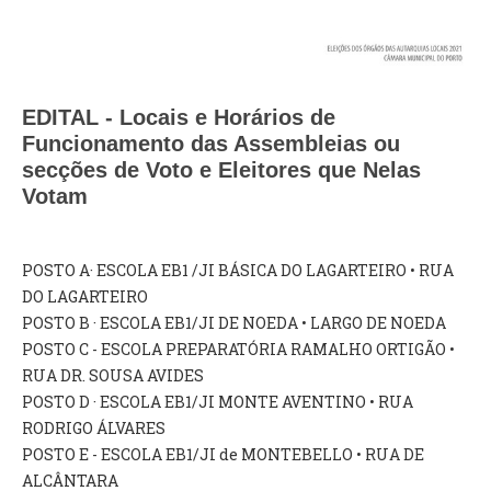
VÍDEOS
AUTARQUIA
CONSTITUIÇÃO
EDITAL - Locais e Horários de
Funcionamento das Assembleias ou
secções de Voto e Eleitores que Nelas
PRESIDENTE
Votam
EXECUTIVO E PELOUROS
ASSEMBLEIA DE FREGUESIA
GRAVAÇÕES DAS REUNIÕES PÚBLICAS DO EXECUTIVO
POSTO A· ESCOLA EB1 /JI BÁSICA DO LAGARTEIRO • RUA
DO LAGARTEIRO
DOCUMENTOS
POSTO B · ESCOLA EB1/JI DE NOEDA • LARGO DE NOEDA
POSTO C - ESCOLA PREPARATÓRIA RAMALHO ORTIGÃO •
ATAS E DOCUMENTOS DA ASSEMBLEIA
RUA DR. SOUSA AVIDES
EDITAIS
POSTO D · ESCOLA EB1/JI MONTE AVENTINO • RUA
REGULAMENTOS E TAXAS
RODRIGO ÁLVARES
PLANO E ORÇAMENTO
POSTO E - ESCOLA EB1/JI de MONTEBELLO • RUA DE
RELATÓRIO E CONTAS
ALCÂNTARA