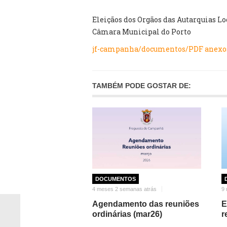
Eleiçãos dos Orgãos das Autarquias Lo
Câmara Municipal do Porto
jf-campanha/documentos/PDF anexos 
TAMBÉM PODE GOSTAR DE:
DOCUMENTOS
4 meses 2 semanas atrás
9 
Agendamento das reuniões
E
ordinárias (mar26)
r