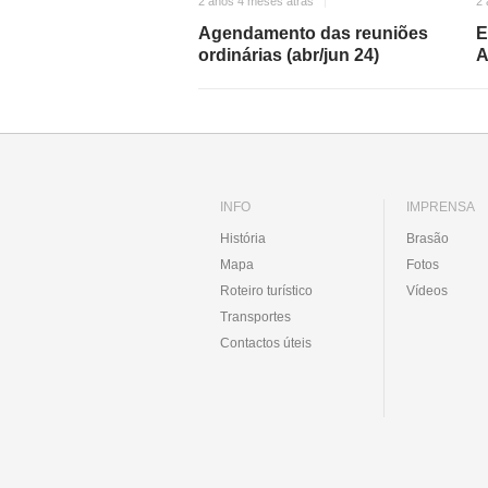
2 anos 4 meses atrás
2 
Agendamento das reuniões
E
ordinárias (abr/jun 24)
A
INFO
IMPRENSA
História
Brasão
Mapa
Fotos
Roteiro turístico
Vídeos
Transportes
Contactos úteis