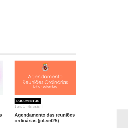
DOCUMENTOS
1 ano 1 mês atrás
s
Agendamento das reuniões
ordinárias (jul-set25)