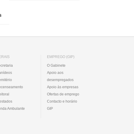
s
ERAIS
EMPREGO (GIP)
cretaria
O Gabinete
anídeos
Apoio aos
mitério
desempregados
ecenseamento
Apoio às empresas
eitoral
Ofertas de emprego
estados
Contacto e horário
nda Ambulante
GIP