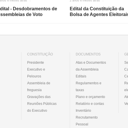
anos 6 meses atrás
2 anos 6 meses atrás
dital - Desdobramentos de
Edital da Constituição da
ssembleias de Voto
Bolsa de Agentes Eleitorai
CONSTITUIÇÃO
DOCUMENTOS
G
Presidente
Atas e Documentos
Se
Executivo e
da Assembleia
C
Pelouros
Editais
Ce
Assembleia de
Regulamentos e
R
freguesia
taxas
el
Gravações das
Plano e orçamento
At
Reuniões Públicas
Relatório e contas
Ve
do Executivo
Inventário
Recrutamento
Pessoal