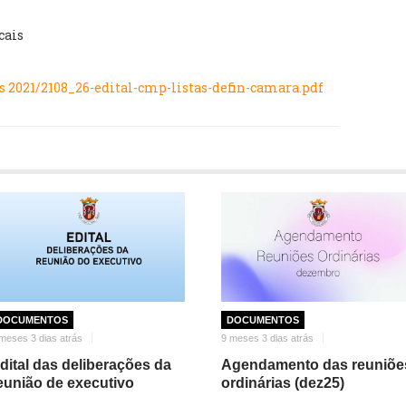
cais
2021/2108_26-edital-cmp-listas-defin-camara.pdf
DOCUMENTOS
DOCUMENTOS
meses 3 dias atrás
9 meses 3 dias atrás
dital das deliberações da
Agendamento das reuniõe
eunião de executivo
ordinárias (dez25)